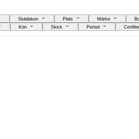
Slutdatum
Plats
Märke
Bo
Kön
Skick
Period
Certifie
terial i klockarmband
Era
Kraftreserv