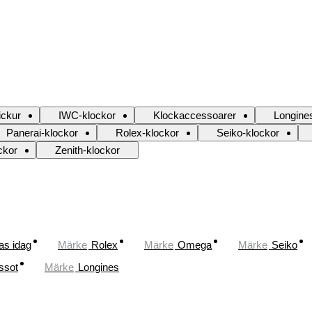
ickur
IWC-klockor
Klockaccessoarer
Longine
Panerai-klockor
Rolex-klockor
Seiko-klockor
ckor
Zenith-klockor
as idag
Märke
Rolex
Märke
Omega
Märke
Seiko
ssot
Märke
Longines