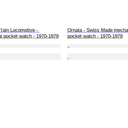
Train Locomotive - 
Ornata - Swiss Made mecha
l pocket watch - 1970-1979
pocket watch - 1970-1979