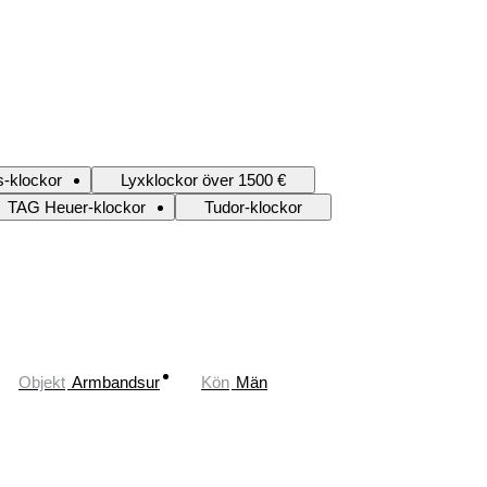
s-klockor
Lyxklockor över 1500 €
TAG Heuer-klockor
Tudor-klockor
Objekt
Armbandsur
Kön
Män