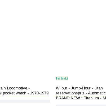
Fri frakt
ain Locomotive - 
Wilbur - Jump-Hour - Utan 
l pocket watch - 1970-1979
reservationspris - Automatic
BRAND NEW * Titanium - M