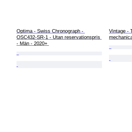
Optima - Swiss Chronograph - 
Vintage - 
OSC432-SR-1 - Utan reservationspris 
mechanica
- Män - 2020+ 