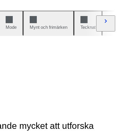
Mode
Mynt och frimärken
Tecknat
Bilar och cy
rande mycket att utforska