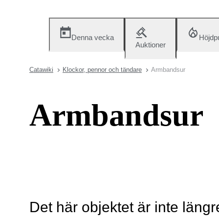
Denna vecka
Höjdp
Auktioner
Catawiki
Klockor, pennor och tändare
Armbandsur
Armbandsur
Det här objektet är inte längr