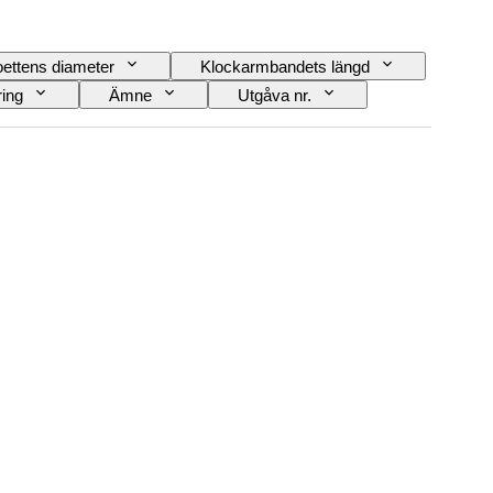
ettens diameter
Klockarmbandets längd
ring
Ämne
Utgåva nr.
Klockljud
Original / kopia