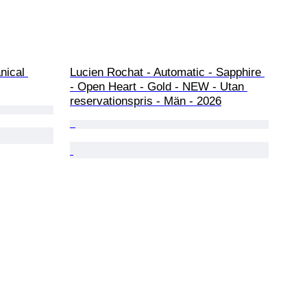
nical 
Lucien Rochat - Automatic - Sapphire 
- Open Heart - Gold - NEW - Utan 
reservationspris - Män - 2026