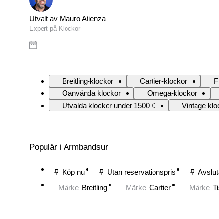
Utvalt av Mauro Atienza
Expert på Klockor
Breitling-klockor
Cartier-klockor
F
Oanvända klockor
Omega-klockor
Utvalda klockor under 1500 €
Vintage klo
Populär i Armbandsur
Köp nu
Utan reservationspris
Avslut
Märke
Breitling
Märke
Cartier
Märke
Ti