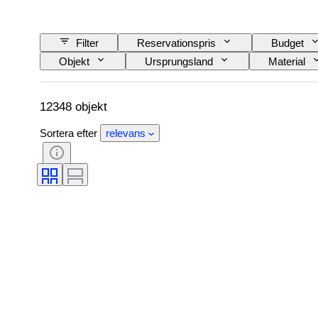
Filter
Reservationspris
Budget
Objekt
Ursprungsland
Material
Språk
Färg
Urverk
Ma
Automobilia-typ
Modell
12348 objekt
Sortera efter
relevans