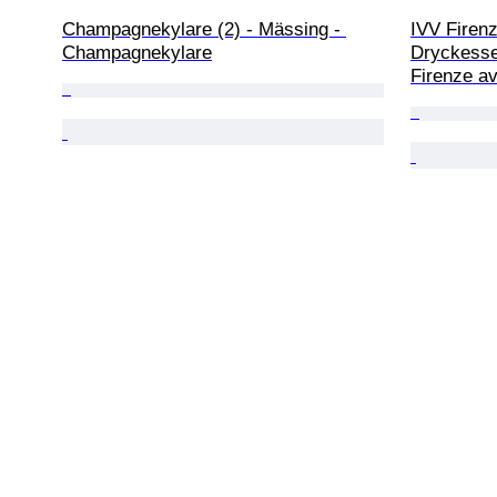
Champagnekylare (2) - Mässing - 
IVV Firenz
Champagnekylare
Dryckesse
Firenze av