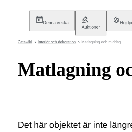
Denna vecka
Höjdp
Auktioner
Catawiki
Interiör och dekoration
Matlagning och middag
Matlagning o
Det här objektet är inte längr