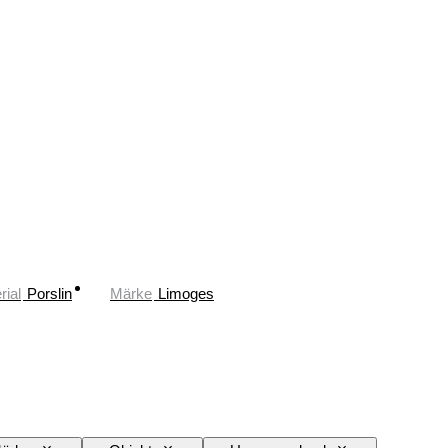
rial
Porslin
Märke
Limoges