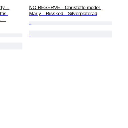
ty - 
NO RESERVE - Christofle model 
tis 
Marly - Rissked - Silverpläterad
. - 