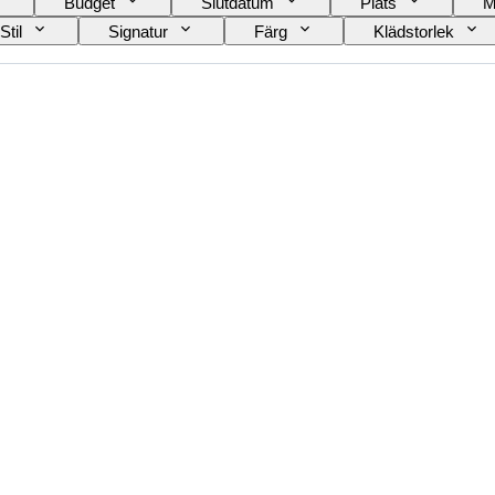
Budget
Slutdatum
Plats
M
Stil
Signatur
Färg
Klädstorlek
Era
Skapare
Modell