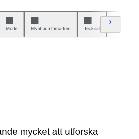
Mode
Mynt och frimärken
Tecknat
Bilar och cy
rande mycket att utforska