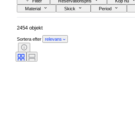
Filter
Reservationspris
Köp nu
Material
Skick
Period
Konstnär
Original / kopia
Säljs av
2454 objekt
Sortera efter
relevans