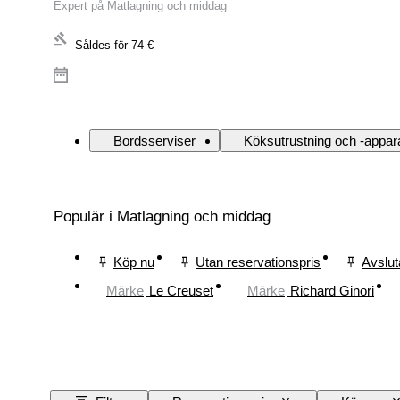
Expert på Matlagning och middag
Såldes för
74 €
Bordsserviser
Köksutrustning och -appar
Populär i Matlagning och middag
Köp nu
Utan reservationspris
Avslut
Märke
Le Creuset
Märke
Richard Ginori