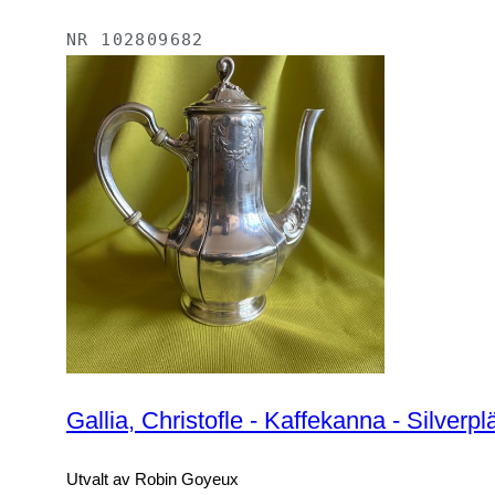
NR
102809682
Gallia, Christofle - Kaffekanna - Silverpl
Utvalt av Robin Goyeux