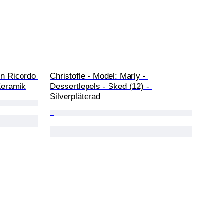
on Ricordo 
Christofle - Model: Marly - 
Keramik
Dessertlepels - Sked (12) - 
Silverpläterad