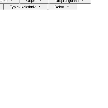
ärke
Objekt
Ursprungsland
Typ av kökskniv
Dekor