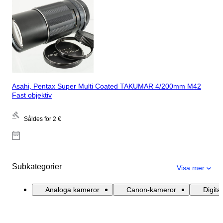
Asahi, Pentax Super Multi Coated TAKUMAR 4/200mm M42
Fast objektiv
Såldes för
2 €
Subkategorier
Visa mer
Analoga kameror
Canon-kameror
Digita