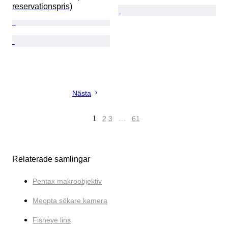
reservationspris)
Nästa
1
2
3
…
61
Relaterade samlingar
Pentax makroobjektiv
Meopta sökare kamera
Fisheye lins