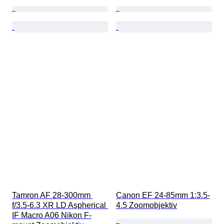
Tamron AF 28-300mm 
Canon EF 24-85mm 1:3.5-
f/3.5-6.3 XR LD Aspherical 
4.5 Zoomobjektiv
IF Macro A06 Nikon F-