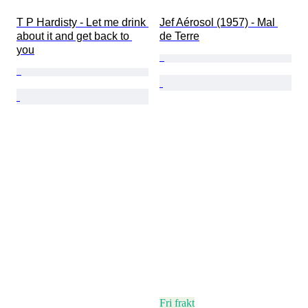
T P Hardisty - Let me drink 
Jef Aérosol (1957) - Mal 
about it and get back to 
de Terre
you
Fri frakt