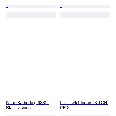
Nuno Barbedo (1983) - 
Frantisek Florian - KITCH-
Black visions
PE XL