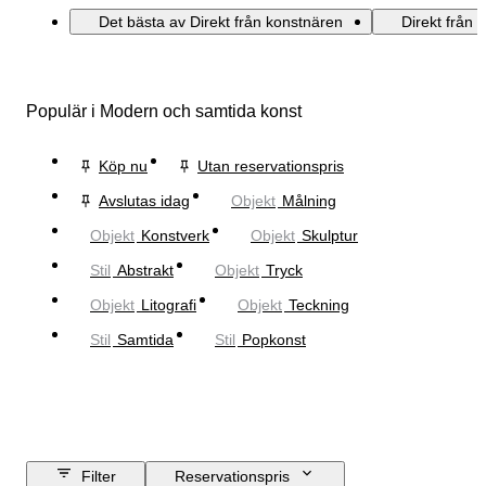
Det bästa av Direkt från konstnären
Direkt från 
Populär i Modern och samtida konst
Köp nu
Utan reservationspris
Avslutas idag
Objekt
Målning
Objekt
Konstverk
Objekt
Skulptur
Stil
Abstrakt
Objekt
Tryck
Objekt
Litografi
Objekt
Teckning
Stil
Samtida
Stil
Popkonst
Filter
Reservationspris