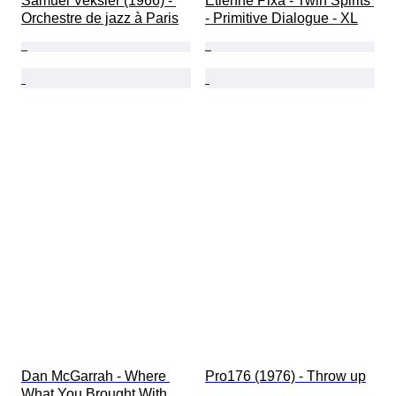
Samuel Veksler (1966) - 
Etienne Pixa - Twin Spirits 
Orchestre de jazz à Paris
- Primitive Dialogue - XL
Dan McGarrah - Where 
Pro176 (1976) - Throw up
What You Brought With 