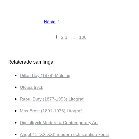
Nästa
1
2
3
…
100
Relaterade samlingar
Dillon Boy (1979) Målning
Utopia tryck
Raoul Dufy (1877-1953) Litografi
Max Ernst (1891-1976) Litografi
Digitaltryck Modern & Contemporary Art
Angel 41 (XX-XXI) modern och samtida konst