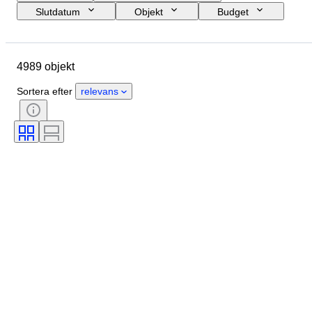
Slutdatum
Objekt
Budget
Storlek
Stil
Teknik
Konstnär
Plats
Ämne
4989 objekt
Period
Signatur
Färg
Säljs av
Utgåva nr.
Sortera efter
relevans