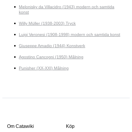
Melonisky da Villacidro (1943) modern och samtida
konst
Willy Müller (1938-2003) Tryck
Luigi Veronesi (1908-1998) modern och samtida konst
Giuseppe Amadio (1944) Konstverk
Agostino Cancogni (1950) Målning
Punisher (XX-XXI) Målning
Om Catawiki
Köp