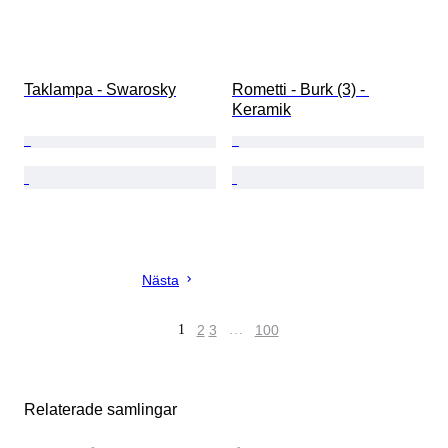
Taklampa - Swarosky
Rometti - Burk (3) - 
Keramik
Nästa
1
2
3
…
100
Relaterade samlingar