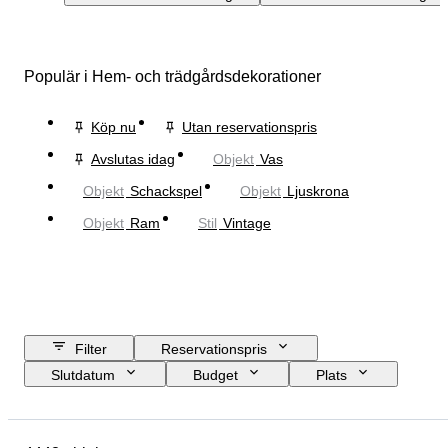
Populär i Hem- och trädgårdsdekorationer
Köp nu
Utan reservationspris
Avslutas idag
Objekt
Vas
Objekt
Schackspel
Objekt
Ljuskrona
Objekt
Ram
Stil
Vintage
Filter
Reservationspris
Slutdatum
Budget
Plats
Storlek
Mått
Märke
Objekt
Ursprungsland