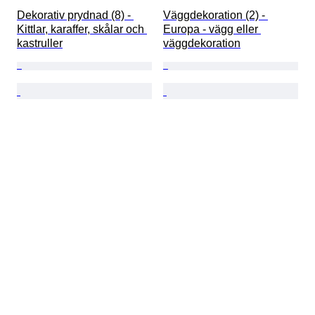
Dekorativ prydnad (8) - 
Väggdekoration (2) - 
Kittlar, karaffer, skålar och 
Europa - vägg eller 
kastruller
väggdekoration