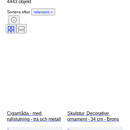
4443 objekt
Material
Kön
Skick
Period
Certifiering
Stil
Sortera efter
relevans
Teknik
Signatur
Färg
Urverk
Original / kopia
Era
Odlingsstil
Kraftreserv
Säljs av
Klockljud
Behandling
Exemplar
Cigarrlåda - med 
Skulptur, Decorative 
rullslutning - trä och metall
ornament - 34 cm - Brons