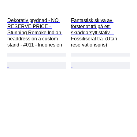
Dekorativ prydnad - NO 
Fantastisk skiva av 
RESERVE PRICE - 
förstenat trä på ett 
Stunning Remake Indian 
skräddarsytt stativ - 
headdress on a custom 
Fossiliserat trä  (Utan 
stand - #011 - Indonesien
reservationspris)