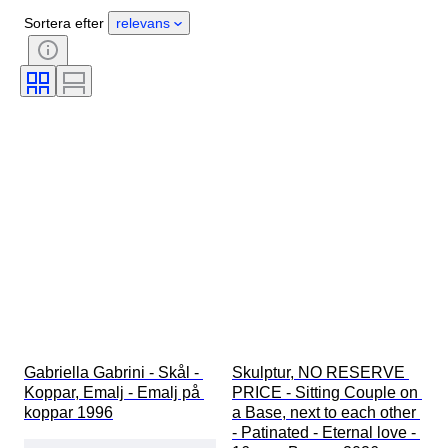
Period
Certifiering
Stil
Sortera efter
relevans
Teknik
Signatur
Färg
Urverk
Original / kopia
Era
Odlingsstil
Kraftreserv
Säljs av
Klockljud
Behandling
Exemplar
Gabriella Gabrini - Skål - 
Skulptur, NO RESERVE 
Koppar, Emalj - Emalj på 
PRICE - Sitting Couple on 
koppar 1996
a Base, next to each other 
- Patinated - Eternal love - 