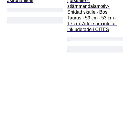
astronautkatt
tjurskalle - 
stjärnmandalamotiv- 
Snidad skalle - Bos 
Taurus - 59 cm - 53 cm - 
17 cm- Arter som inte är 
inkluderade i CITES