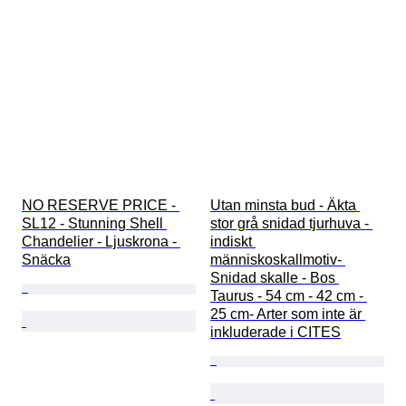
NO RESERVE PRICE - 
Utan minsta bud - Äkta 
SL12 - Stunning Shell 
stor grå snidad tjurhuva - 
Chandelier - Ljuskrona - 
indiskt 
Snäcka
människoskallmotiv- 
Snidad skalle - Bos 
Taurus - 54 cm - 42 cm - 
25 cm- Arter som inte är 
inkluderade i CITES