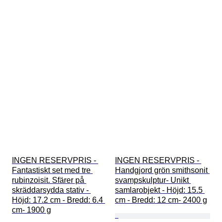
INGEN RESERVPRIS - 
INGEN RESERVPRIS - 
Fantastiskt set med tre 
Handgjord grön smithsonit 
rubinzoisit. Sfärer på 
svampskulptur- Unikt 
skräddarsydda stativ - 
samlarobjekt - Höjd: 15.5 
Höjd: 17.2 cm - Bredd: 6.4 
cm - Bredd: 12 cm- 2400 g
cm- 1900 g