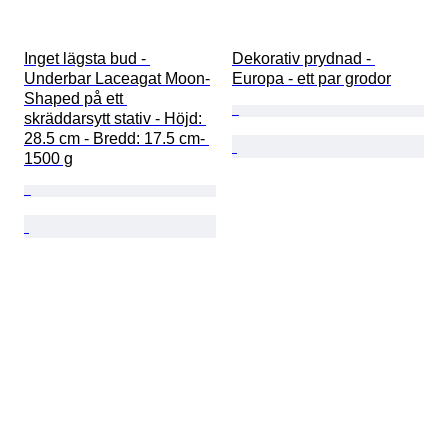
Inget lägsta bud - 
Dekorativ prydnad - 
Underbar Laceagat Moon-
Europa - ett par grodor
Shaped på ett 
skräddarsytt stativ - Höjd: 
28.5 cm - Bredd: 17.5 cm- 
1500 g