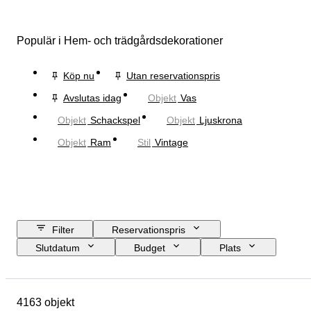
Populär i Hem- och trädgårdsdekorationer
Köp nu
Utan reservationspris
Avslutas idag
Objekt
Vas
Objekt
Schackspel
Objekt
Ljuskrona
Objekt
Ram
Stil
Vintage
Filter
Reservationspris
Slutdatum
Budget
Plats
Storlek
Mått
Märke
Objekt
Ursprungsland
4163 objekt
Material
Kön
Skick