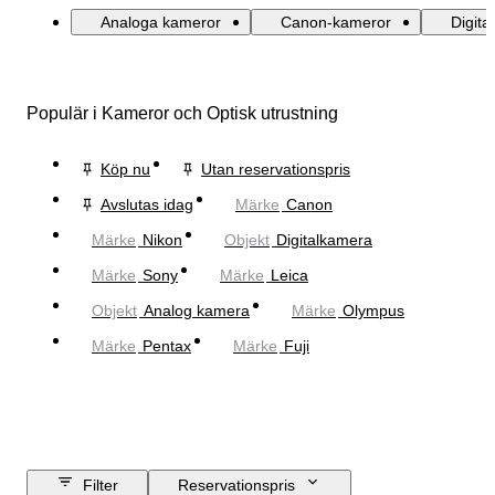
Analoga kameror
Canon-kameror
Digita
Populär i Kameror och Optisk utrustning
Köp nu
Utan reservationspris
Avslutas idag
Märke
Canon
Märke
Nikon
Objekt
Digitalkamera
Märke
Sony
Märke
Leica
Objekt
Analog kamera
Märke
Olympus
Märke
Pentax
Märke
Fuji
Filter
Reservationspris