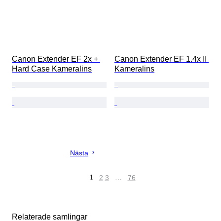
Canon Extender EF 2x + 
Canon Extender EF 1.4x II 
Hard Case Kameralins
Kameralins
Nästa
1
2
3
…
76
Relaterade samlingar