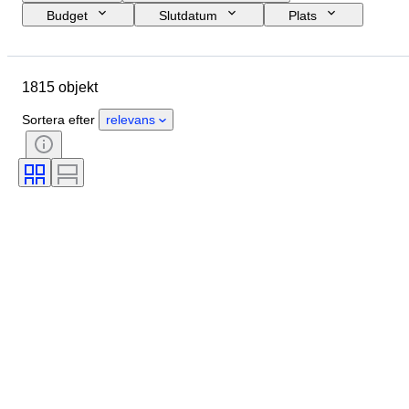
Budget
Slutdatum
Plats
Märke
Objekt
Ursprungsland
Material
1815 objekt
Skick
Period
Ämne
Stil
Teknik
Utgåva nr.
Sortera efter
relevans
Språk
Färg
Objektivmontering
Typ av mikroskop
Typ av videobandspelare
Typ av kikare
Typ av teleskop
Typ av videokamera
Filmsort
Säljs av
Era
Testad och fungerande