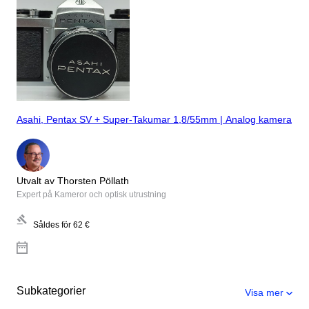
Asahi, Pentax SV + Super-Takumar 1,8/55mm | Analog kamera
Utvalt av Thorsten Pöllath
Expert på Kameror och optisk utrustning
Såldes för
62 €
Subkategorier
Visa mer