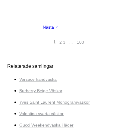
Nästa
1
2
3
…
100
Relaterade samlingar
Versace handväska
Burberry Beige Väskor
Yves Saint Laurent Monogramväskor
Valentino svarta väskor
Gucci Weekendväska i läder