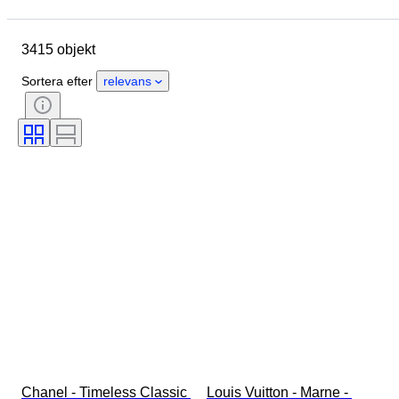
Mått
Märke
Klädstorlek
Objekt
Ursprungsland
3415 objekt
Material
Kön
Skick
Certifiering
Färg
Sortera efter
relevans
Tillbehör ingår
Mönster
Era
Produktstorlek
Modell
Skostorlek
Chanel - Timeless Classic 
Louis Vuitton - Marne - 