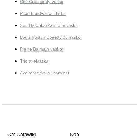
Calf Crossbody-väska
Mcm handväska i läder
See By Chloé Axelremsväska
Louis Vuitton Speedy 30 väskor
Pierre Balmain väskor
Trio axelväska
Axelremsväska i sammet
Om Catawiki
Köp