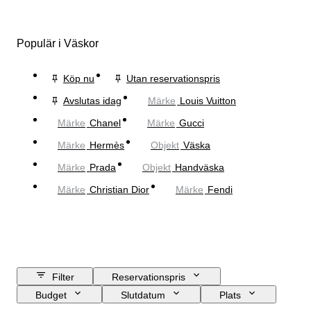
Populär i Väskor
Köp nu
Utan reservationspris
Avslutas idag
Märke
Louis Vuitton
Märke
Chanel
Märke
Gucci
Märke
Hermès
Objekt
Väska
Märke
Prada
Objekt
Handväska
Märke
Christian Dior
Märke
Fendi
Filter
Reservationspris
Budget
Slutdatum
Plats