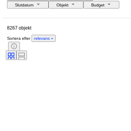
Slutdatum
Objekt
Budget
Storlek
Stil
Teknik
Konstnär
Plats
Ämne
8267 objekt
Period
Signatur
Färg
Säljs av
Utgåva nr.
Sortera efter
relevans