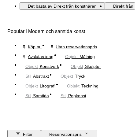
Det bästa av Direkt från konstnären
Direkt från 
Populär i Modern och samtida konst
Köp nu
Utan reservationspris
Avslutas idag
Objekt
Målning
Objekt
Konstverk
Objekt
Skulptur
Stil
Abstrakt
Objekt
Tryck
Objekt
Litografi
Objekt
Teckning
Stil
Samtida
Stil
Popkonst
Filter
Reservationspris