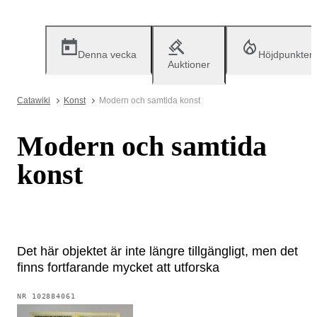
Denna vecka
Höjdpunkter
Auktioner
Catawiki
Konst
Modern och samtida konst
Modern och samtida
konst
Det här objektet är inte längre tillgängligt, men det
finns fortfarande mycket att utforska
NR
102884061