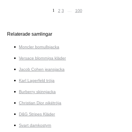
1
2
3
…
100
Relaterade samlingar
Moncler bomullsjacka
Versace blommiga kläder
Jacob Cohen jeansjacka
Karl Lagerfeld tröja
Burberry skinnjacka
Christian Dior pikétröja
D&G Stripes Kläder
Svart damkostym