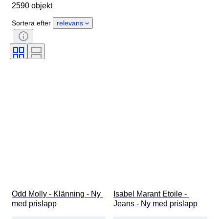
2590 objekt
Material
Kön
Skick
Period
Stil
Färg
Sortera efter
relevans
Klädstorlek
Produktstorlek
Era
Mönster
Storlek på skjortkrage
Tillbehör ingår
Skostorlek
Odd Molly - Klänning - Ny 
Isabel Marant Etoile - 
med prislapp
Jeans - Ny med prislapp