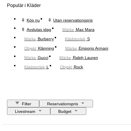
Populär i Kläder
Köp nu
Utan reservationspris
Avslutas idag
Märke
Max Mara
Märke
Burberry
Klädstorlek
S
Objekt
Klänning
Märke
Emporio Armani
Märke
Gucci
Märke
Ralph Lauren
Klädstorlek
L
Objekt
Rock
Filter
Reservationspris
Livestream
Budget
Slutdatum
Plats
Märke
Objekt
Ursprungsland