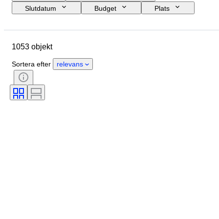
Slutdatum
Budget
Plats
Storlek
Mått
Märke
Objekt
Ursprungsland
1053 objekt
Material
Skick
Extra tillbehör
Period
Ämne
Sortera efter
relevans
Stil
Teknik
Signatur
Utgåva nr.
Färg
Urverk
Era
Säljs av
Konstnär
Kraftreserv
Klockljud
Skapare
Modell