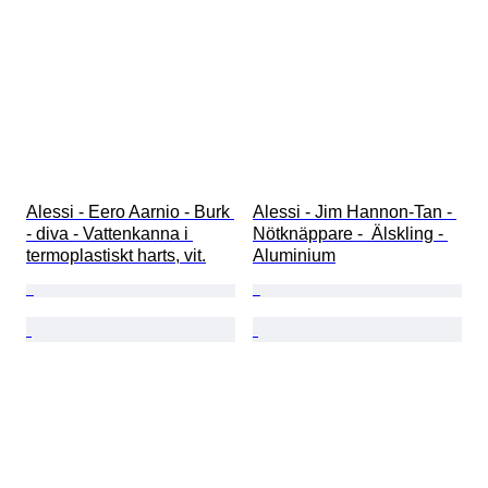
Alessi - Eero Aarnio - Burk 
Alessi - Jim Hannon-Tan - 
- diva - Vattenkanna i 
Nötknäppare -  Älskling - 
termoplastiskt harts, vit.
Aluminium