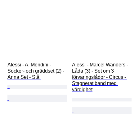
Alessi - A. Mendini - 
Alessi - Marcel Wanders - 
Socker- och gräddset (2) - 
Låda (3) - Set om 3 
Anna Set - Stål
förvaringslådor - Circus - 
Stagnerat band med 
värdighet