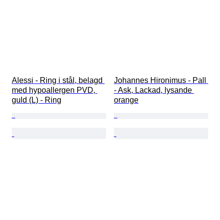
Alessi - Ring i stål, belagd 
Johannes Hironimus - Pall 
med hypoallergen PVD, 
- Ask, Lackad, lysande 
guld (L) - Ring
orange