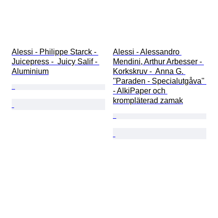
Alessi - Philippe Starck - 
Alessi - Alessandro 
Juicepress -  Juicy Salif - 
Mendini, Arthur Arbesser - 
Aluminium
Korkskruv -  Anna G. 
''Paraden - Specialutgåva'' 
- AlkiPaper och 
krompläterad zamak