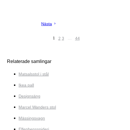
Nästa
1
2
3
…
44
Relaterade samlingar
Matsalsstol i stål
Ikea pall
Designsäng
Marcel Wanders stol
Mässingsvagn
Elfenbenssnideri