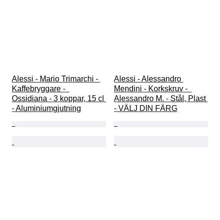
Alessi - Mario Trimarchi - 
Alessi - Alessandro 
Kaffebryggare -  
Mendini - Korkskruv -  
Ossidiana - 3 koppar, 15 cl 
Alessandro M. - Stål, Plast 
- Aluminiumgjutning
- VÄLJ DIN FÄRG