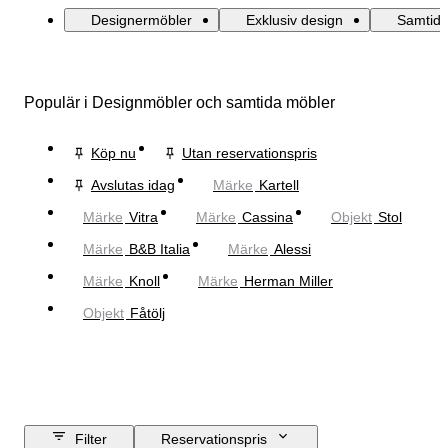
Designermöbler
Exklusiv design
Samtida
Populär i Designmöbler och samtida möbler
Köp nu
Utan reservationspris
Avslutas idag
Märke
Kartell
Märke
Vitra
Märke
Cassina
Objekt
Stol
Märke
B&B Italia
Märke
Alessi
Märke
Knoll
Märke
Herman Miller
Objekt
Fåtölj
Filter
Reservationspris