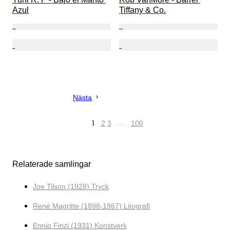
Azul
Tiffany & Co.
Nästa
1
2
3
…
100
Relaterade samlingar
Joe Tilson (1928) Tryck
René Magritte (1898-1967) Litografi
Ennio Finzi (1931) Konstverk