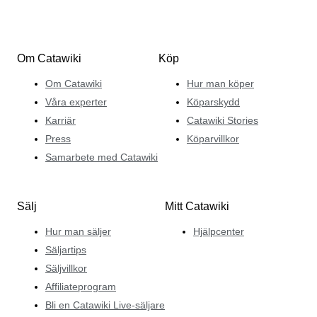
Om Catawiki
Köp
Om Catawiki
Hur man köper
Våra experter
Köparskydd
Karriär
Catawiki Stories
Press
Köparvillkor
Samarbete med Catawiki
Sälj
Mitt Catawiki
Hur man säljer
Hjälpcenter
Säljartips
Säljvillkor
Affiliateprogram
Bli en Catawiki Live-säljare