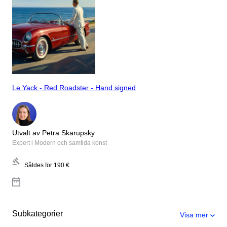
Le Yack - Red Roadster - Hand signed
Utvalt av Petra Skarupsky
Expert i Modern och samtida konst
Såldes för
190 €
Subkategorier
Visa mer