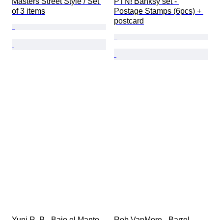
Masters Street Style / Set 
PTN! Banksy set - 
of 3 items
Postage Stamps (6pcs) + 
postcard
Yuni R. P - Bajo el Manto 
Rob VanMore - Barrel 