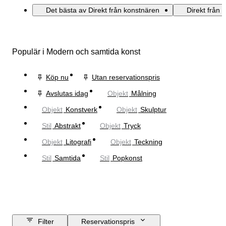
Det bästa av Direkt från konstnären
Direkt från 
Populär i Modern och samtida konst
Köp nu
Utan reservationspris
Avslutas idag
Objekt
Målning
Objekt
Konstverk
Objekt
Skulptur
Stil
Abstrakt
Objekt
Tryck
Objekt
Litografi
Objekt
Teckning
Stil
Samtida
Stil
Popkonst
Filter
Reservationspris