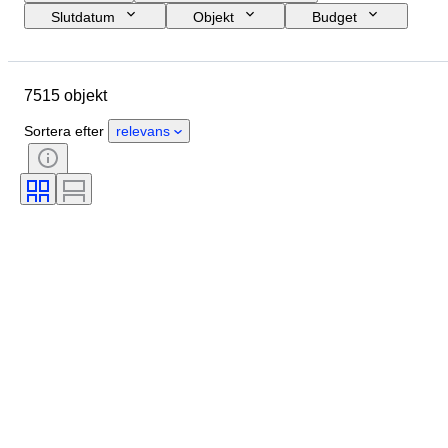
Slutdatum
Objekt
Budget
Storlek
Stil
Teknik
Konstnär
Plats
Ämne
7515 objekt
Period
Signatur
Färg
Säljs av
Utgåva nr.
Sortera efter
relevans