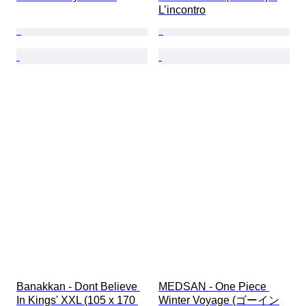
L’incontro
Banakkan - Dont Believe 
MEDSAN - One Piece 
In Kings' XXL (105 x 170 
Winter Voyage (ゴーイン