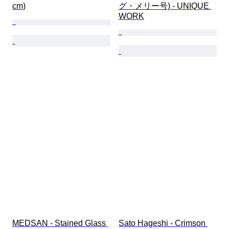
cm)
グ・メリー号) - UNIQUE 
WORK
MEDSAN - Stained Glass 
Sato Hageshi - Crimson 