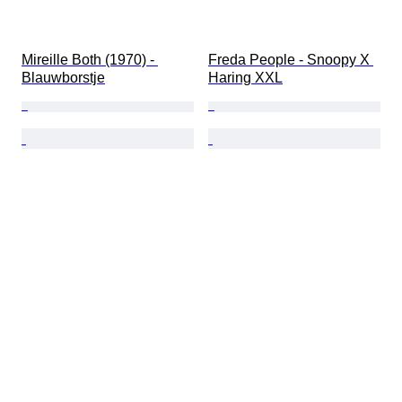
Mireille Both (1970) - 
Freda People - Snoopy X 
Blauwborstje
Haring XXL