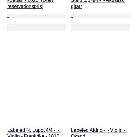
- Japan - 2023  (Utan 
Solid top 4/4 -  - Akustisk 
reservationspris)
gitarr
Labeled N. Lupot 4/4 -  - 
Labeled Aldric -  - Violin - 
Violin - Frankrike - 1810
Okänd