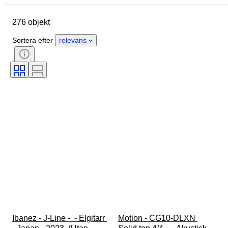
Ursprungsland
Material
276 objekt
Skick
Extra tillbehör
Period
Stil
Era
Sortera efter
relevans
Testad och fungerande
Ibanez - J-Line -  - Elgitarr 
Motion - CG10-DLXN 