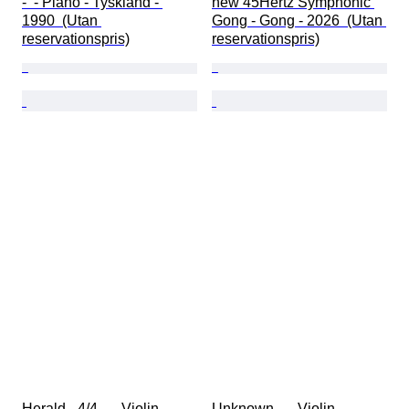
-  - Piano - Tyskland - 
new 45Hertz Symphonic 
1990  (Utan 
Gong - Gong - 2026  (Utan 
reservationspris)
reservationspris)
Herald - 4/4 -  - Violin
Unknown -  - Violin