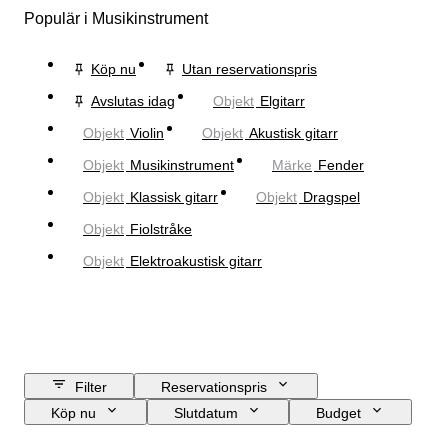
Populär i Musikinstrument
Köp nu
Utan reservationspris
Avslutas idag
Objekt
Elgitarr
Objekt
Violin
Objekt
Akustisk gitarr
Objekt
Musikinstrument
Märke
Fender
Objekt
Klassisk gitarr
Objekt
Dragspel
Objekt
Fiolstråke
Objekt
Elektroakustisk gitarr
Filter
Reservationspris
Köp nu
Slutdatum
Budget
Plats
Märke
Objekt