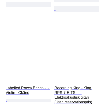
Labelled Rocca Enrico -  - 
Recording King - King 
Violin - Okänd
RPS-7-E-TS -  - 
Elektroakustisk gitarr  
(Utan reservationspris)