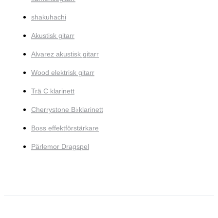
shakuhachi
Akustisk gitarr
Alvarez akustisk gitarr
Wood elektrisk gitarr
Trä C klarinett
Cherrystone B♭klarinett
Boss effektförstärkare
Pärlemor Dragspel