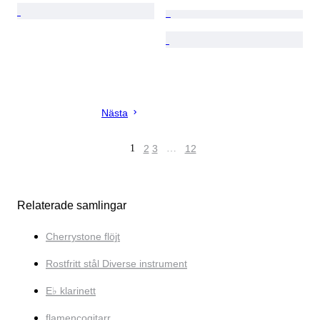
Nästa
1
2
3
…
12
Relaterade samlingar
Cherrystone flöjt
Rostfritt stål Diverse instrument
E♭ klarinett
flamencogitarr