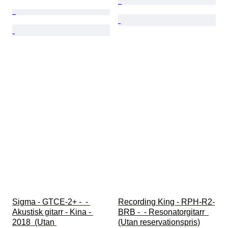
Sigma - GTCE-2+ -  - 
Recording King - RPH-R2-
Akustisk gitarr - Kina - 
BRB -  - Resonatorgitarr  
2018  (Utan 
(Utan reservationspris)