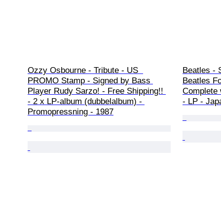
Ozzy Osbourne - Tribute - US  
Beatles - 
PROMO Stamp - Signed by Bass 
Beatles Fo
Player Rudy Sarzo! - Free Shipping!! 
Complete 
- 2 x LP-album (dubbelalbum) - 
- LP - Jap
Promopressning - 1987