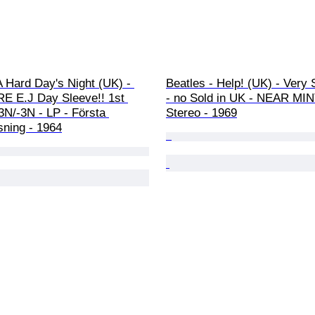
A Hard Day's Night (UK) - 
Beatles - Help! (UK) - Very 
 E.J Day Sleeve!! 1st 
- no Sold in UK - NEAR MINT
3N/-3N - LP - Första 
Stereo - 1969
ning - 1964