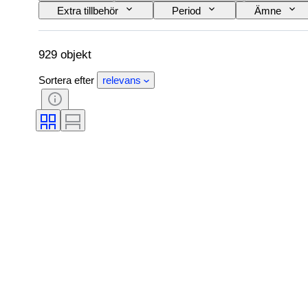
Extra tillbehör
Period
Ämne
Färg
Testad och fungerande
Sälj
Trängande
Skapare
929 objekt
Sortera efter
relevans