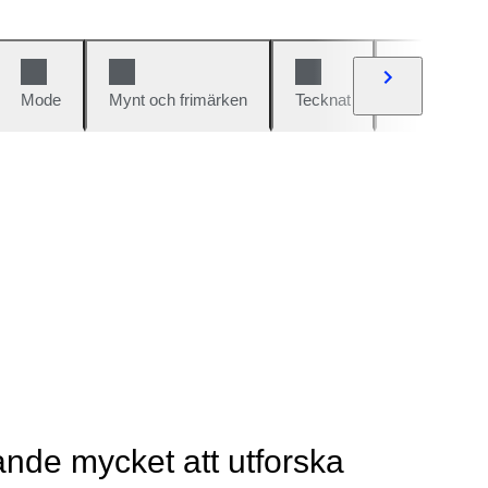
Mode
Mynt och frimärken
Tecknat
Bilar och cy
rande mycket att utforska