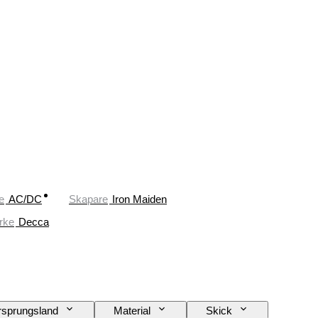
e
AC/DC
Skapare
Iron Maiden
rke
Decca
rsprungsland
Material
Skick