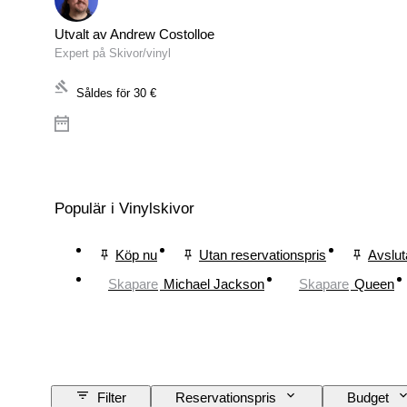
Utvalt av Andrew Costolloe
Expert på Skivor/vinyl
Såldes för
30 €
Populär i Vinylskivor
Köp nu
Utan reservationspris
Avslut
Skapare
Michael Jackson
Skapare
Queen
Filter
Reservationspris
Budget