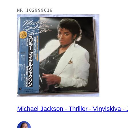
NR
102999616
Michael Jackson - Thriller - Vinylskiva -