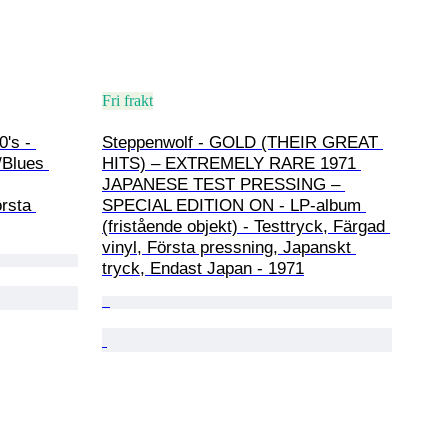
Fri frakt
's - 
Steppenwolf - GOLD (THEIR GREAT 
/Blues 
HITS) – EXTREMELY RARE 1971 
JAPANESE TEST PRESSING – 
rsta 
SPECIAL EDITION ON - LP-album 
(fristående objekt) - Testtryck, Färgad 
vinyl, Första pressning, Japanskt 
tryck, Endast Japan - 1971