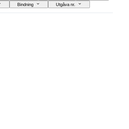
Bindning
Utgåva nr.
Konstnär
Skivmärke