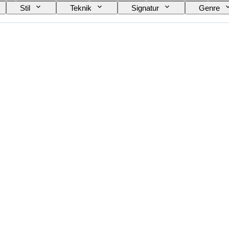
Stil
Teknik
Signatur
Genre
s av
Typ av musikmemorabilia
Era