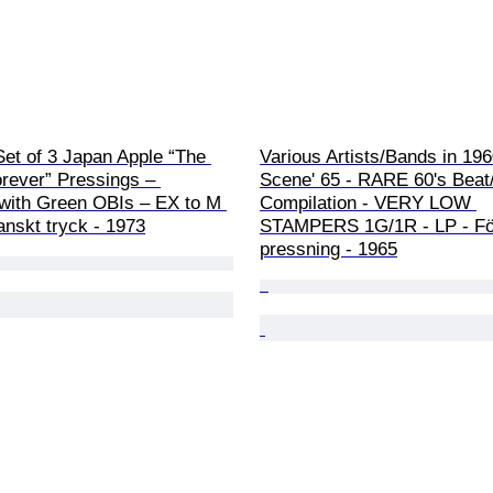
Set of 3 Japan Apple “The 
Various Artists/Bands in 1960
rever” Pressings – 
Scene' 65 - RARE 60's Beat
with Green OBIs – EX to M 
Compilation - VERY LOW 
anskt tryck - 1973
STAMPERS 1G/1R - LP - Fö
pressning - 1965