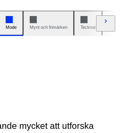
Mode
Mynt och frimärken
Tecknat
Bilar och cy
rande mycket att utforska