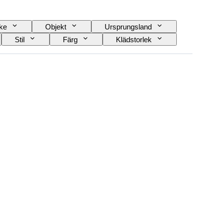
ke
Objekt
Ursprungsland
Stil
Färg
Klädstorlek
Era
Skapare
Modell