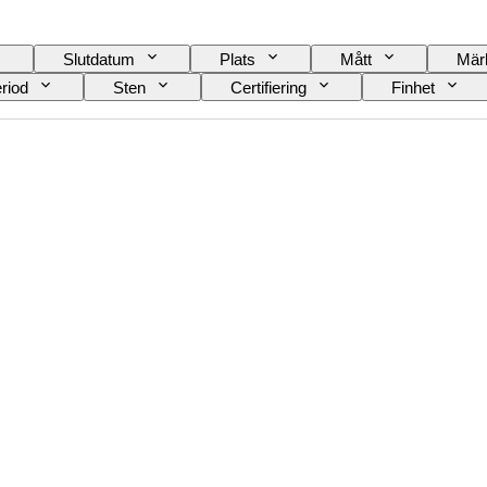
Slutdatum
Plats
Mått
Mär
riod
Sten
Certifiering
Finhet
Tillbehör ingår
Diamanttyp
Size