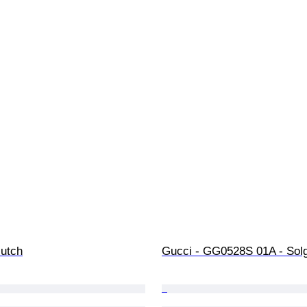
lutch
Gucci - GG0528S 01A - Sol