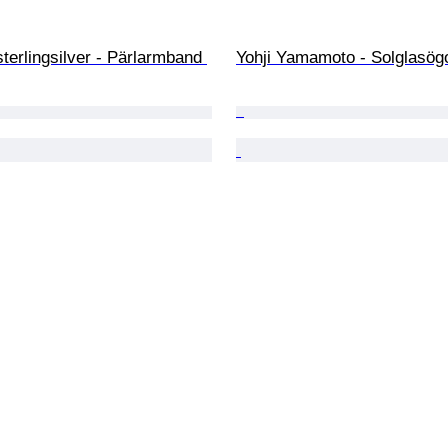
sterlingsilver - Pärlarmband 
Yohji Yamamoto - Solglasög