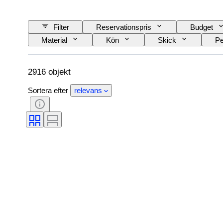
Filter
Reservationspris
Budget
Material
Kön
Skick
Pe
Slipning
Produktstorlek
Mönster
2916 objekt
Sortera efter
relevans