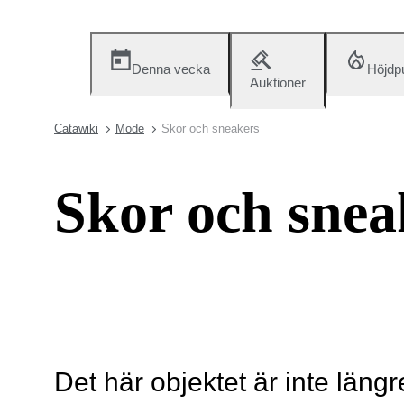
Denna vecka
Höjdp
Auktioner
Catawiki
Mode
Skor och sneakers
Skor och snea
Det här objektet är inte längr