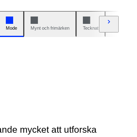
Mode
Mynt och frimärken
Tecknat
Bilar och cy
rande mycket att utforska