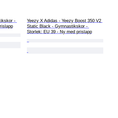
ikskor - 
Yeezy X Adidas - Yeezy Boost 350 V2 
rislapp
Static Black - Gymnastikskor - 
Storlek: EU 39 - Ny med prislapp