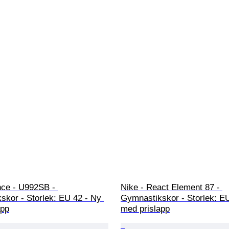
ce - U992SB - 
Nike - React Element 87 - 
skor - Storlek: EU 42 - Ny 
Gymnastikskor - Storlek: EU
app
med prislapp