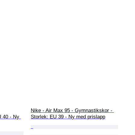
Nike - Air Max 95 - Gymnastikskor - 
 40 - Ny 
Storlek: EU 39 - Ny med prislapp