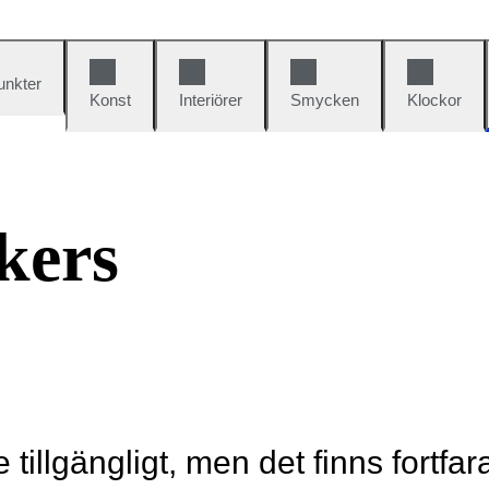
unkter
Konst
Interiörer
Smycken
Klockor
kers
e tillgängligt, men det finns fortfa