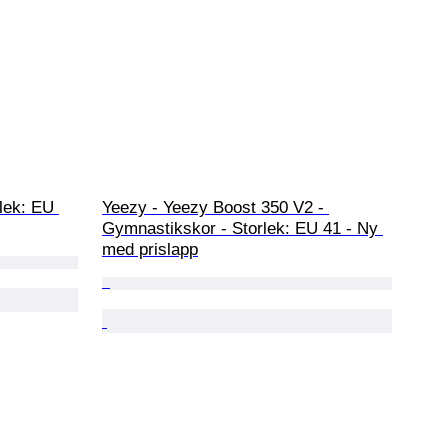
lek: EU 
Yeezy - Yeezy Boost 350 V2 - 
Gymnastikskor - Storlek: EU 41 - Ny 
med prislapp