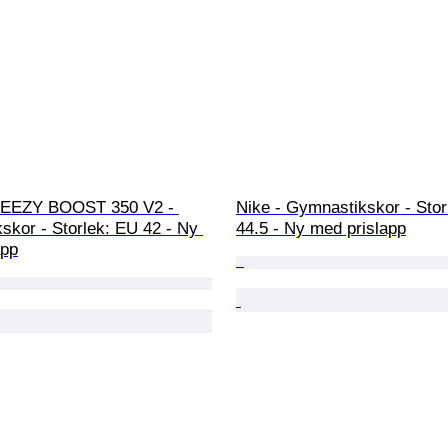
YEEZY BOOST 350 V2 - 
Nike - Gymnastikskor - Stor
skor - Storlek: EU 42 - Ny 
44.5 - Ny med prislapp
app