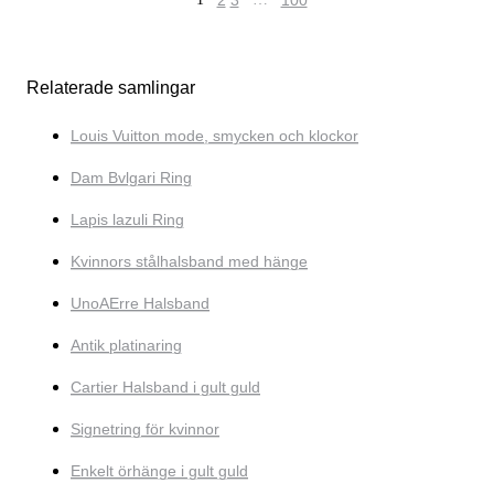
2
3
100
Relaterade samlingar
Louis Vuitton mode, smycken och klockor
Dam Bvlgari Ring
Lapis lazuli Ring
Kvinnors stålhalsband med hänge
UnoAErre Halsband
Antik platinaring
Cartier Halsband i gult guld
Signetring för kvinnor
Enkelt örhänge i gult guld