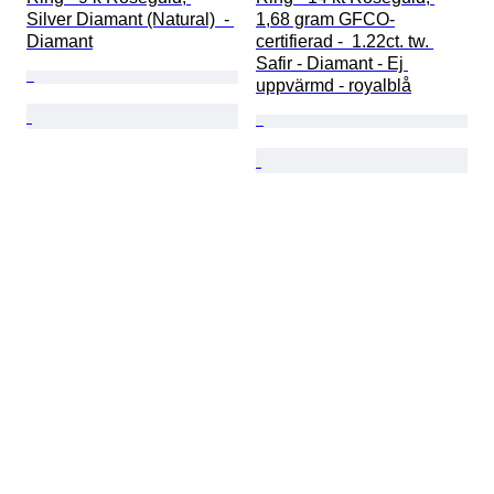
Silver Diamant (Natural)  - 
1,68 gram GFCO-
Diamant
certifierad -  1.22ct. tw. 
Safir - Diamant - Ej 
uppvärmd - royalblå