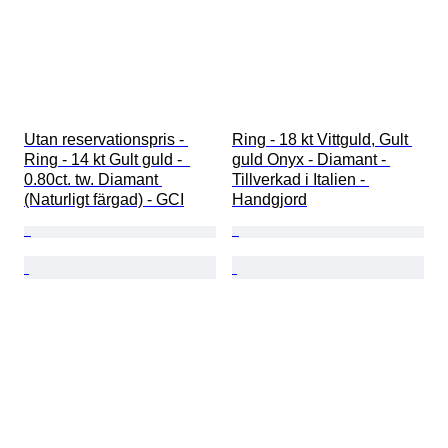
Utan reservationspris - 
Ring - 18 kt Vittguld, Gult 
Ring - 14 kt Gult guld -  
guld Onyx - Diamant - 
0.80ct. tw. Diamant 
Tillverkad i Italien - 
(Naturligt färgad) - GCI
Handgjord