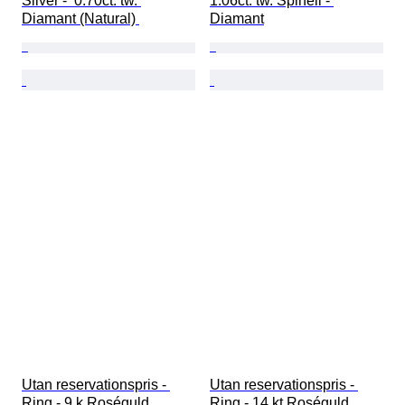
Silver -  0.70ct. tw. 
1.06ct. tw. Spinell - 
Diamant (Natural) 
Diamant
Utan reservationspris - 
Utan reservationspris - 
Ring - 9 k Roséguld, 
Ring - 14 kt Roséguld, 