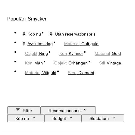
Populär i Smycken
Köp nu
Utan reservationspris
Avslutas idag
Material
Gult guld
Objekt
Ring
Kön
Kvinnor
Material
Guld
Kön
Män
Objekt
Örhängen
Stil
Vintage
Material
Vittguld
Sten
Diamant
Filter
Reservationspris
Köp nu
Budget
Slutdatum
Plats
Märke
Objekt
Ursprungsland
Material