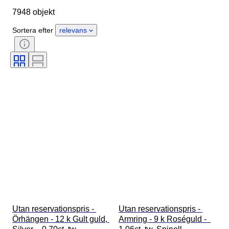
7948 objekt
Kön
Skick
Sten
Certifiering
Finhet
Stil
Sortera efter
relevans
Slipning
Klarhet
Färggrad
Exakt färg
Produktstorlek
Ädelstenens transparens
Behandling
Diamanttyp
Pärlglans
Fancy-färgintensitet
Fancy färgöverton
Era
Utan reservationspris - 
Utan reservationspris - 
Örhängen - 12 k Gult guld, 
Armring - 9 k Roséguld -  