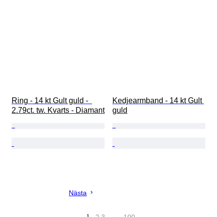
Ring - 14 kt Gult guld -  
Kedjearmband - 14 kt Gult 
2.79ct. tw. Kvarts - Diamant
guld
Nästa
1
…