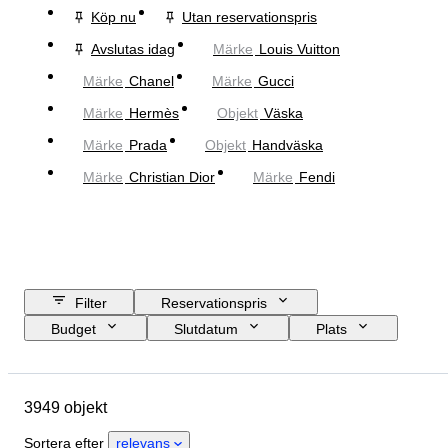
Köp nu
Utan reservationspris
Avslutas idag
Märke
Louis Vuitton
Märke
Chanel
Märke
Gucci
Märke
Hermès
Objekt
Väska
Märke
Prada
Objekt
Handväska
Märke
Christian Dior
Märke
Fendi
Filter
Reservationspris
Budget
Slutdatum
Plats
Mått
Märke
Klädstorlek
Objekt
Ursprungsland
3949 objekt
Material
Kön
Skick
Certifiering
Färg
Sortera efter
relevans