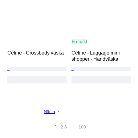
Fri frakt
Céline - Crossbody väska
Céline - Luggage mini 
shopper - Handväska
Nästa
1
2
3
…
100