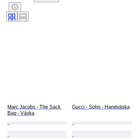
Tillbehör ingår
Mönster
Era
Produktstorlek
Modell
Skostorlek
Marc Jacobs - The Sack 
Gucci - Soho - Handväska
Bag - Väska