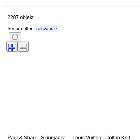
Plats
Märke
Objekt
Ursprungsland
Material
2287 objekt
Kön
Skick
Period
Stil
Färg
Klädstorlek
Sortera efter
relevans
Produktstorlek
Era
Mönster
Storlek på skjortkrage
Tillbehör ingår
Skostorlek
Paul & Shark - Skinnjacka 
Louis Vuitton - Cotton Knit 