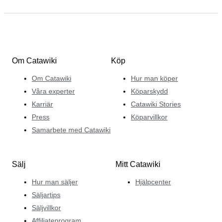
Om Catawiki
Köp
Om Catawiki
Hur man köper
Våra experter
Köparskydd
Karriär
Catawiki Stories
Press
Köparvillkor
Samarbete med Catawiki
Sälj
Mitt Catawiki
Hur man säljer
Hjälpcenter
Säljartips
Säljvillkor
Affiliateprogram