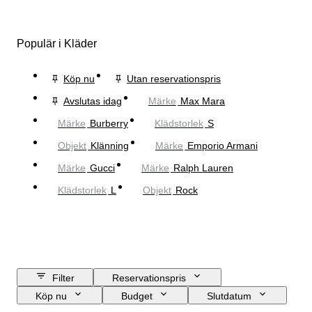
Populär i Kläder
Köp nu
Utan reservationspris
Avslutas idag
Märke
Max Mara
Märke
Burberry
Klädstorlek
S
Objekt
Klänning
Märke
Emporio Armani
Märke
Gucci
Märke
Ralph Lauren
Klädstorlek
L
Objekt
Rock
Filter
Reservationspris
Köp nu
Budget
Slutdatum