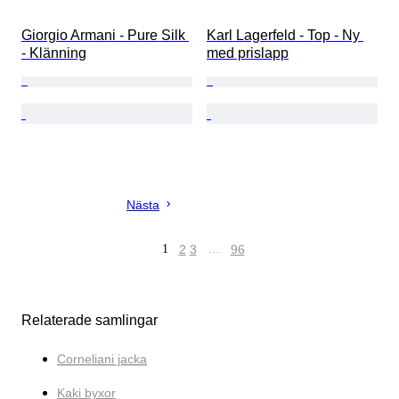
Giorgio Armani - Pure Silk 
Karl Lagerfeld - Top - Ny 
- Klänning
med prislapp
Nästa
1
2
3
…
96
Relaterade samlingar
Corneliani jacka
Kaki byxor