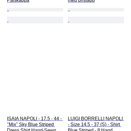
Pälskappa
med prislapp
ISAIA NAPOLI - 17.5 - 44 - 
LUIGI BORRELLI NAPOLI 
"Mix" Sky Blue Striped 
- Size 14.5 - 37 (S) - Shirt 
Dress Shirt Hand-Sewn 
Blue Striped - 8 Hand 