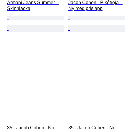
Armani Jeans Summer - 
Jacob Cohen - Pikétröja - 
Skinnjacka
Ny med prislapp
35 - Jacob Cohen - No 
35 - Jacob Cohen - No 