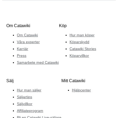
Om Catawiki
Köp
Om Catawiki
Hur man köper
Våra experter
Köparskydd
Karriär
Catawiki Stories
Press
Köparvillkor
Samarbete med Catawiki
Sälj
Mitt Catawiki
Hur man säljer
Hjälpcenter
Säljartips
Säljvillkor
Affiliateprogram
Bli en Catawiki Live-säljare