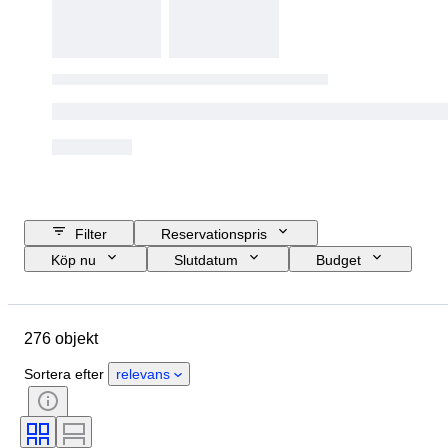
Filter
Reservationspris
Köp nu
Slutdatum
Budget
Plats
Märke
Objekt
Ursprungsland
Material
276 objekt
Skick
Extra tillbehör
Period
Stil
Era
Sortera efter
relevans
Testad och fungerande