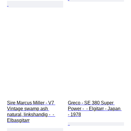
Sire Marcus Miller - V7 
Greco - SE 380 Super 
Vintage swamp ash 
Power -  - Elgitarr - Japan 
natural, linkshandig -  - 
- 1978
Elbasgitarr