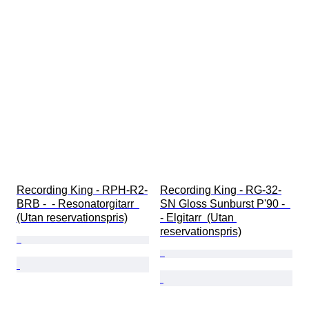
Recording King - RPH-R2-
Recording King - RG-32-
BRB -  - Resonatorgitarr  
SN Gloss Sunburst P'90 -  
(Utan reservationspris)
- Elgitarr  (Utan 
reservationspris)