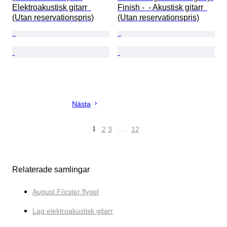
Elektroakustisk gitarr  
Finish -  - Akustisk gitarr  
(Utan reservationspris)
(Utan reservationspris)
Nästa
1
2
3
…
12
Relaterade samlingar
August Förster flygel
Lag elektroakustisk gitarr