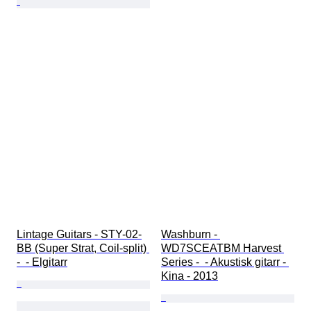
Lintage Guitars - STY-02-
Washburn - 
BB (Super Strat, Coil-split) 
WD7SCEATBM Harvest 
-  - Elgitarr
Series -  - Akustisk gitarr - 
Kina - 2013