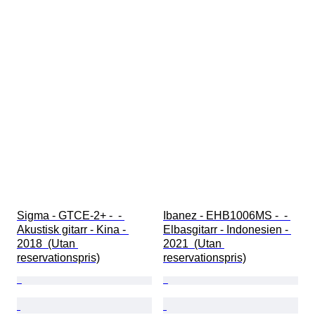
Sigma - GTCE-2+ -  - 
Ibanez - EHB1006MS -  - 
Akustisk gitarr - Kina - 
Elbasgitarr - Indonesien - 
2018  (Utan 
2021  (Utan 
reservationspris)
reservationspris)