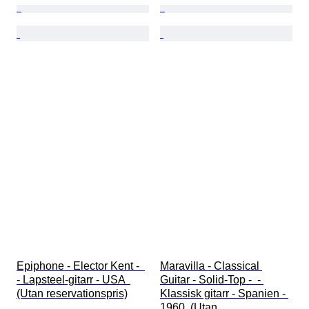
Epiphone - Elector Kent -  
Maravilla - Classical 
- Lapsteel-gitarr - USA  
Guitar - Solid-Top -  - 
(Utan reservationspris)
Klassisk gitarr - Spanien - 
1960  (Utan 