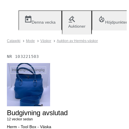
Denna vecka
Höjdpunkter
Auktioner
Catawiki
Mode
Väskor
Auktion av Hermès-väskor
NR
103221503
Inte längre tillgänglig
Budgivning avslutad
12 veckor sedan
Herm - Tool Box - Väska