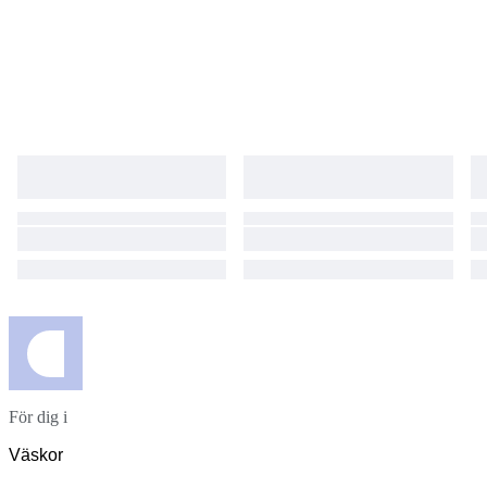
För dig i
Väskor