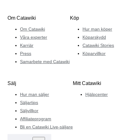
Om Catawiki
Köp
Om Catawiki
Hur man köper
Våra experter
Köparskydd
Karriär
Catawiki Stories
Press
Köparvillkor
Samarbete med Catawiki
Sälj
Mitt Catawiki
Hur man säljer
Hjälpcenter
Säljartips
Säljvillkor
Affiliateprogram
Bli en Catawiki Live-säljare