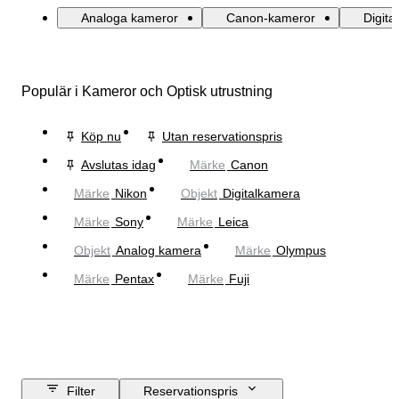
Analoga kameror
Canon-kameror
Digita
Populär i Kameror och Optisk utrustning
Köp nu
Utan reservationspris
Avslutas idag
Märke
Canon
Märke
Nikon
Objekt
Digitalkamera
Märke
Sony
Märke
Leica
Objekt
Analog kamera
Märke
Olympus
Märke
Pentax
Märke
Fuji
Filter
Reservationspris