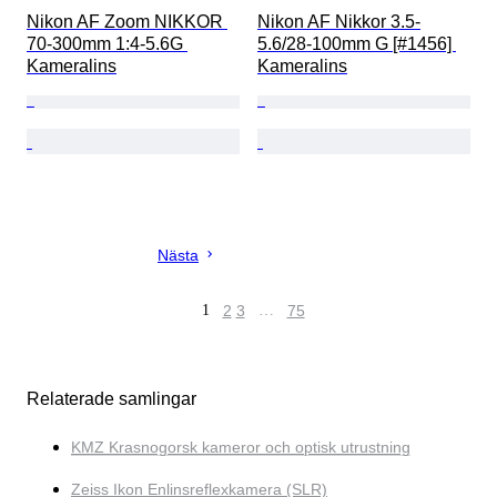
Nikon AF Zoom NIKKOR 
Nikon AF Nikkor 3.5-
70-300mm 1:4-5.6G 
5.6/28-100mm G [#1456] 
Kameralins
Kameralins
Nästa
1
2
3
…
75
Relaterade samlingar
KMZ Krasnogorsk kameror och optisk utrustning
Zeiss Ikon Enlinsreflexkamera (SLR)