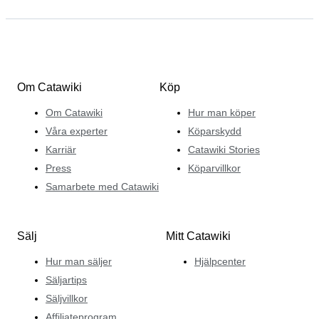
Om Catawiki
Köp
Om Catawiki
Hur man köper
Våra experter
Köparskydd
Karriär
Catawiki Stories
Press
Köparvillkor
Samarbete med Catawiki
Sälj
Mitt Catawiki
Hur man säljer
Hjälpcenter
Säljartips
Säljvillkor
Affiliateprogram