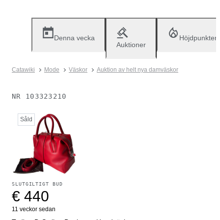
Denna vecka
Höjdpunkter
Auktioner
Catawiki
Mode
Väskor
Auktion av helt nya damväskor
NR
103323210
Såld
SLUTGILTIGT BUD
€ 440
11 veckor sedan