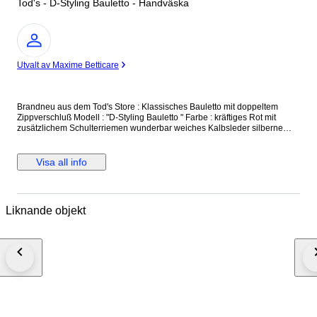
Tod's - D-Styling Bauletto - Handväska
Expert
Utvalt av Maxime Betticare
Brandneu aus dem Tod's Store : Klassisches Bauletto mit doppeltem
Zippverschluß Modell : "D-Styling Bauletto " Farbe : kräftiges Rot mit
zusätzlichem Schulterriemen wunderbar weiches Kalbsleder silberne
Beschläge und Standfüße made in Italy Größe : 35 x 24 x 17 cm UVP
(Retailpreis) : 1.250,- € Neu und unbenutzt, mit Originaletikett und
Dustbag versicherter Versand mit der österreichischen Post
Visa all info
Liknande objekt