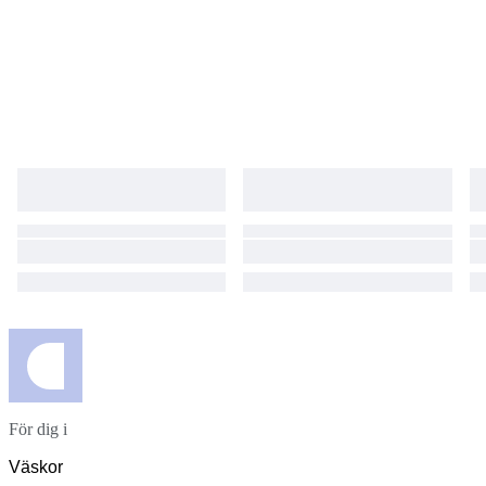
För dig i
Väskor