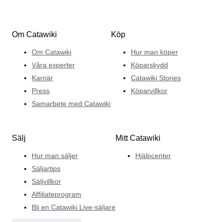
Om Catawiki
Köp
Om Catawiki
Hur man köper
Våra experter
Köparskydd
Karriär
Catawiki Stories
Press
Köparvillkor
Samarbete med Catawiki
Sälj
Mitt Catawiki
Hur man säljer
Hjälpcenter
Säljartips
Säljvillkor
Affiliateprogram
Bli en Catawiki Live-säljare