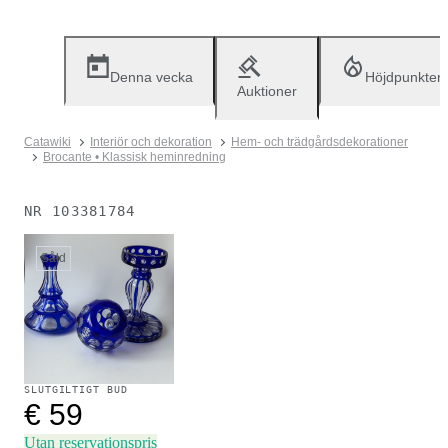
Denna vecka
Höjdpunkter
Auktioner
Catawiki
Interiör och dekoration
Hem- och trädgårdsdekorationer
Brocante • Klassisk heminredning
NR
103381784
Såld
SLUTGILTIGT BUD
€ 59
Utan reservationspris