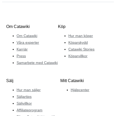
Om Catawiki
Köp
Om Catawiki
Hur man köper
Våra experter
Köparskydd
Karriär
Catawiki Stories
Press
Köparvillkor
Samarbete med Catawiki
Sälj
Mitt Catawiki
Hur man säljer
Hjälpcenter
Säljartips
Säljvillkor
Affiliateprogram