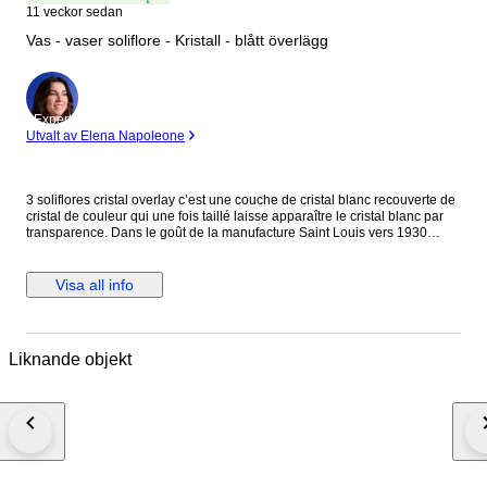
11 veckor sedan
Vas - vaser soliflore - Kristall - blått överlägg
Expert
Utvalt av Elena Napoleone
3 soliflores cristal overlay c’est une couche de cristal blanc recouverte de
cristal de couleur qui une fois taillé laisse apparaître le cristal blanc par
transparence. Dans le goût de la manufacture Saint Louis vers 1930
forme de bougeoir en cristal overlay de couleur bleu modèle peu courant,
laissant apparaître un riche décor de godrons et de cupules Très bon état,
aucun éclat Diamètre à la base : 11.5 cm Hauteur : 16 cm à la base
Visa all info
évasée en cristal overlay de couleur bleu Très joli modèle laissant
apparaître un riche décor de godrons Très bon état, infimes éclats sur le
tour intérieur du col Diamètre à la base : 10 cm Hauteur : 14 cm de forme
sphérique en cristal overlay de couleur bleu modèle peu courant laissant
Liknande objekt
apparaître un riche décor de cupules Très bon état, aucun éclat Ø : 7 cm
Hauteur : 9 cm