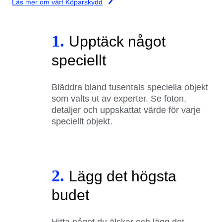
Läs mer om vårt Köparskydd
1.
Upptäck något
speciellt
Bläddra bland tusentals speciella objekt
som valts ut av experter. Se foton,
detaljer och uppskattat värde för varje
speciellt objekt.
2.
Lägg det högsta
budet
Hitta något du älskar och lägg det