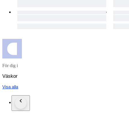
För dig i
Väskor
Visa alla