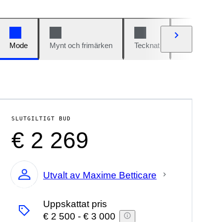
Mode
Mynt och frimärken
Tecknat
Bilar och cy
SLUTGILTIGT BUD
€ 2 269
Utvalt av Maxime Betticare
Expert
Uppskattat pris
€ 2 500
-
€ 3 000