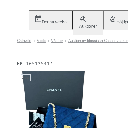
Denna vecka
Höjdp
Auktioner
Catawiki
Mode
Väskor
Auktion av klassiska Chanel-väskor
NR
105135417
Såld