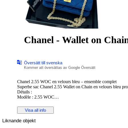
Chanel - Wallet on Chai
Översätt till svenska
Kommer att översättas av Google Översätt
Chanel 2.55 WOC en velours bleu – ensemble complet
Superbe sac Chanel 2.55 Wallet on Chain en velours bleu prof
Détails :
Modèle : 2.55 WOC
Matière : velours & cuir
Couleur : bleu
Visa all info
Dimensions : 19 × 13 × 3.5 cm
Chaîne dorée, porté épaule ou crossbody
Liknande objekt
Fabrication : Italie
État : Excellent état (proche neuf)