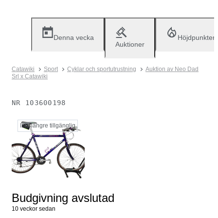
Denna vecka
Höjdpunkter
Auktioner
Catawiki
Sport
Cyklar och sportutrustning
Auktion av Neo Dad
Srl x Catawiki
NR
103600198
Inte längre tillgänglig
Budgivning avslutad
10 veckor sedan