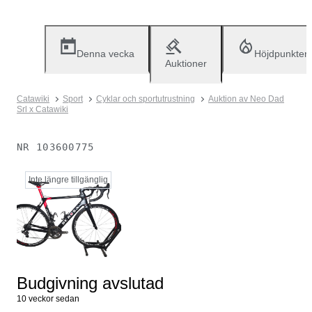
Denna vecka
Höjdpunkter
Auktioner
Catawiki
Sport
Cyklar och sportutrustning
Auktion av Neo Dad
Srl x Catawiki
NR
103600775
Inte längre tillgänglig
Budgivning avslutad
10 veckor sedan