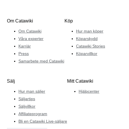
Om Catawiki
Köp
Om Catawiki
Hur man köper
Våra experter
Köparskydd
Karriär
Catawiki Stories
Press
Köparvillkor
Samarbete med Catawiki
Sälj
Mitt Catawiki
Hur man säljer
Hjälpcenter
Säljartips
Säljvillkor
Affiliateprogram
Bli en Catawiki Live-säljare