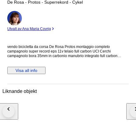
De Rosa - Protos - Superrekord - Cykel
Expert
Utvalt av Ana Maria Covrig
vendo bicicletta da corsa De Rosa Protos montaggio completo
campagnolo super record eps 11v telaio full carbon UCI Cerchi
campagnolo bora 35mm in carbonio manubrio integrato full carbon
reggisella carbon sella Italia No Caricatore in caso di spedizione la
bicicletta verrà parzialmente smontata
Visa all info
Liknande objekt