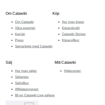
Om Catawiki
Köp
Om Catawiki
Hur man köper
Våra experter
Köparskydd
Karriär
Catawiki Stories
Press
Köparvillkor
Samarbete med Catawiki
Sälj
Mitt Catawiki
Hur man säljer
Hjälpcenter
Säljartips
Säljvillkor
Affiliateprogram
Bli en Catawiki Live-säljare