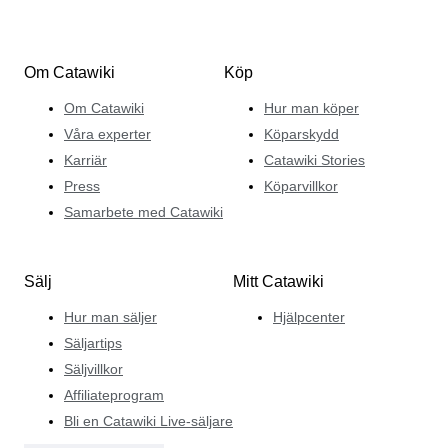
Om Catawiki
Köp
Om Catawiki
Hur man köper
Våra experter
Köparskydd
Karriär
Catawiki Stories
Press
Köparvillkor
Samarbete med Catawiki
Sälj
Mitt Catawiki
Hur man säljer
Hjälpcenter
Säljartips
Säljvillkor
Affiliateprogram
Bli en Catawiki Live-säljare