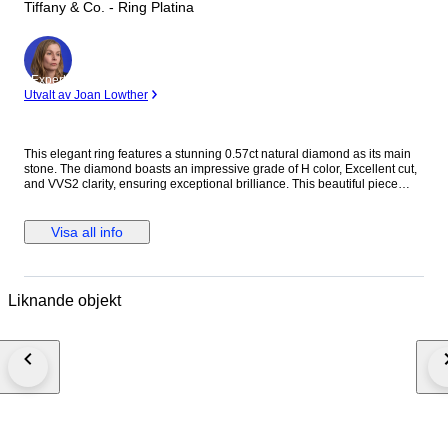
Tiffany & Co. - Ring Platina
Expert
Utvalt av Joan Lowther
This elegant ring features a stunning 0.57ct natural diamond as its main
stone. The diamond boasts an impressive grade of H color, Excellent cut,
and VVS2 clarity, ensuring exceptional brilliance. This beautiful piece
comes complete with its Grading Report and Original Box, making it a
perfect acquisition. Please note there is a noticeable scratch on the
surface and inside of the ring.Shipping: Shipped under DDU (Delivery
Visa all info
Duty Unpaid) terms / Shipping costs paid by the seller / Duty & VAT fees
are buyer's responsibility. Due to the extended holiday period from April
29 to May 6, there will be delays in shipping. We appreciate your
understanding.
Liknande objekt