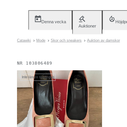
Denna vecka
Höjdp
Auktioner
Catawiki
Mode
Skor och sneakers
Auktion av damskor
NR
103806489
Inte längre tillgänglig