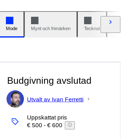
Mode
Mynt och frimärken
Tecknat
Bilar och cy
Budgivning avslutad
Utvalt av Ivan Ferretti
Expert
Uppskattat pris
€ 500
-
€ 600