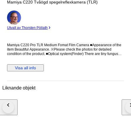
Mamiya C220 Tvåögd spegelreflexkamera (TLR)
Expert
Utvalt av Thorsten Pöllath
Mamiya C220 Pro TLR Medium Fomat Film Camera ■Appearance of the
item Beautiful Appearance. ※Please check the photos for detailed
condition of the product. ■Optical system(Finder) There are tiny fungus
and thin haze. There is no big influence on view. ■Functional It works
properly. ■Including All the accessories are shown in the picture. All you
can see on the picture will be included in a set of a package. Please refer
Visa all info
to the pictures for more details. Please check the pictures and don't
hesitate to ask any questions about the item ! THANK YOU FOR
VISITING!!! ●Payment We accept Payoneer only. We will ship the item 3
business days after your payment clears. ●Shipping We send a product
Liknande objekt
by DHL or Fedex . We attach the tracking number. Please bid it without
worrying. Shipping is only available to the address registered in Paypal.
Please note that any address not registered in Paypal is not acceptable to
ship. Shipping is available from Monday to Friday. Weekends are not
available because post office is closed. ●Returns Unconditional Return
Policy Customer service and satisfaction are very important to us. We
have an unconditional return policy if notified within 30 of the receipt of
the item. All returned items must be the original condition. All return
requests must be made within 30 days of the receipt of the item. Please
contact me first for return before you ship it back to me. The postage of the