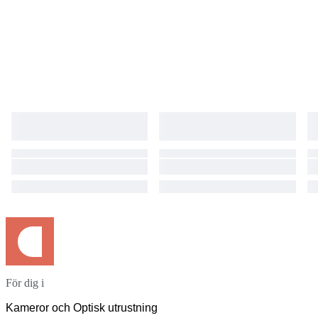
returned goods is a buyer burden. ●International Buyers Please Note:
Import duties, taxes, and charges are not included in the item price or
shipping cost. These charges are the buyer's responsibility. Please check
with your country's customs office to determine what these additional
costs will be prior to bidding or buying.
För dig i
Kameror och Optisk utrustning