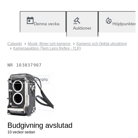
Denna vecka
Höjdpunkter
Auktioner
Catawiki
Musik, filmer och kameror
Kameror och Optisk utrustning
Kameraauktion (Twin Lens Reflex - TLR)
NR
103837907
Inte längre tillgänglig
Budgivning avslutad
10 veckor sedan