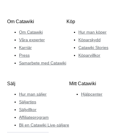
Om Catawiki
Köp
Om Catawiki
Hur man köper
Våra experter
Köparskydd
Karriär
Catawiki Stories
Press
Köparvillkor
Samarbete med Catawiki
Sälj
Mitt Catawiki
Hur man säljer
Hjälpcenter
Säljartips
Säljvillkor
Affiliateprogram
Bli en Catawiki Live-säljare