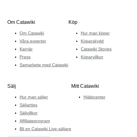
Om Catawiki
Köp
Om Catawiki
Hur man köper
Våra experter
Köparskydd
Karriär
Catawiki Stories
Press
Köparvillkor
Samarbete med Catawiki
Sälj
Mitt Catawiki
Hur man säljer
Hjälpcenter
Säljartips
Säljvillkor
Affiliateprogram
Bli en Catawiki Live-säljare