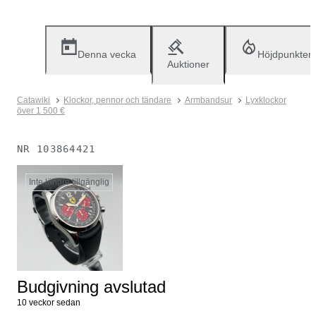
Denna vecka
Höjdpunkter
Auktioner
Catawiki
Klockor, pennor och tändare
Armbandsur
Lyxklockor
över 1 500 €
NR
103864421
Inte längre tillgänglig
Budgivning avslutad
10 veckor sedan