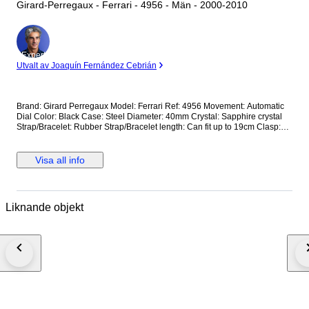
Girard-Perregaux - Ferrari - 4956 - Män - 2000-2010
Expert
Utvalt av Joaquín Fernández Cebrián
Brand: Girard Perregaux Model: Ferrari Ref: 4956 Movement: Automatic
Dial Color: Black Case: Steel Diameter: 40mm Crystal: Sapphire crystal
Strap/Bracelet: Rubber Strap/Bracelet length: Can fit up to 19cm Clasp:
Steel Buckle Condition: Worn and in very good condition Extras: No Box,
No Papers *Shipping via UPS (fast shipping with tracking and signature)
**Optional shipping from Europe(EU) is available. Please contact seller
Visa all info
for details.
Liknande objekt