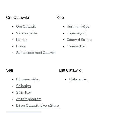
Om Catawiki
Köp
Om Catawiki
Hur man köper
Våra experter
Köparskydd
Karriär
Catawiki Stories
Press
Köparvillkor
Samarbete med Catawiki
Sälj
Mitt Catawiki
Hur man säljer
Hjälpcenter
Säljartips
Säljvillkor
Affiliateprogram
Bli en Catawiki Live-säljare