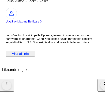
Louis Vuitton - Lockit - Väska
Expert
Utvalt av Maxime Betticare
Louis Vuitton Lockit in pelle Epi nera, interno in suede tono su tono,
hardware color argento. Condizioni ottime, usato raramente con lievi
segni di utilizzo. N.B. Si consiglia di visualizzare tutte le foto prima
dell’acquisto per assicurarsi di essere soddisfatti delle condizioni
dell’articolo. Altezza 29 cm Lunghezza 30 cm Profondità 10 cm Made in
France Colore: Nero Materiale: Pelle Epi INV.312/26 MAR2310021
Visa all info
Liknande objekt