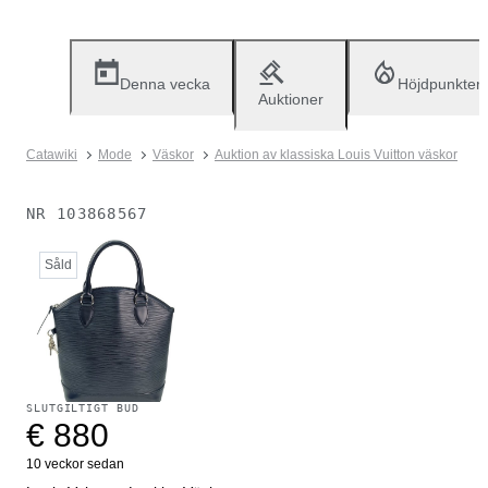
Denna vecka
Höjdpunkter
Auktioner
Catawiki
Mode
Väskor
Auktion av klassiska Louis Vuitton väskor
NR
103868567
Såld
SLUTGILTIGT BUD
€ 880
10 veckor sedan