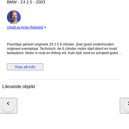
BMW - Z4 2.5 - 2003
Expert
Utvalt av Arjan Rietveld
Prachtige geheel originele Z4 2.5 6 cilinder. Zeer goed onderhouden
origineel exemplaar. Technisch: de 6 cilinder motor start direct en loopt
fantastisch. Motor is rook en trilling vrij. Auto rijdt, remt en schakelt goed.
Recent grote beurt uit laten voeren met nieuwe bougies. Interieur: Zeer
goed onderhouden en toont zich in goede originele staat. Met airco en
stoelverwarming! Volledig uitgevoerd. Exterieur: Prachtig origineel en
Visa all info
recent 7-2024 geheel door een cardetailer onderhanden genomen!
geheel gereinigd en gepolijst interieur en exterieur! Staat goed op de
banden met nette origineel lichtmetalen velgen. Kortom prachtig
exemplaar voor nog jaren plezier! Motor cabrio dak 1-2024 vernieuwd! Af
Liknande objekt
te halen in Hardenberg.