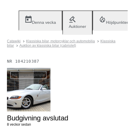
Denna vecka
Höjdpunkter
Auktioner
Catawiki
Klassiska bilar, motorcyklar och automobilia
Klassiska
bilar
Auktion av klassiska bilar (cabriolet)
NR
104210387
Inte längre tillgänglig
Budgivning avslutad
8 veckor sedan