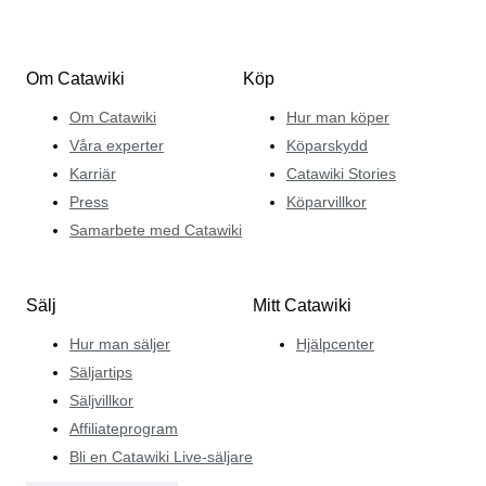
Om Catawiki
Köp
Om Catawiki
Hur man köper
Våra experter
Köparskydd
Karriär
Catawiki Stories
Press
Köparvillkor
Samarbete med Catawiki
Sälj
Mitt Catawiki
Hur man säljer
Hjälpcenter
Säljartips
Säljvillkor
Affiliateprogram
Bli en Catawiki Live-säljare