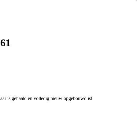
961
elkaar is gehaald en volledig nieuw opgebouwd is!
ingen. de originele brandstof pomp is volledig gereviseerd. na