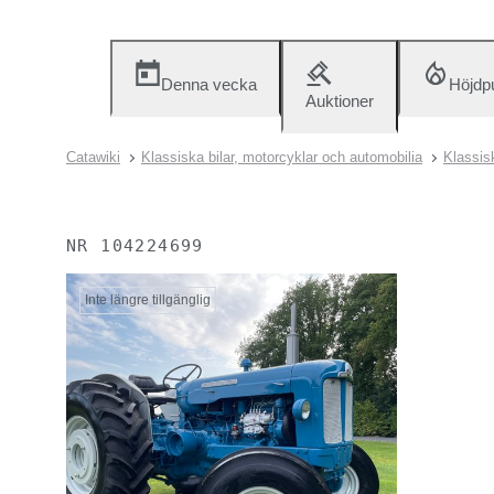
Denna vecka
Höjdp
Auktioner
Catawiki
Klassiska bilar, motorcyklar och automobilia
Klassisk
NR
104224699
Inte längre tillgänglig