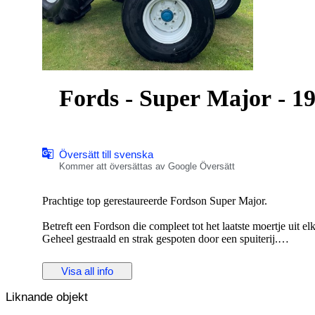
Fords - Super Major - 1
Översätt till svenska
Kommer att översättas av Google Översätt
Prachtige top gerestaureerde Fordson Super Major.
Betreft een Fordson die compleet tot het laatste moertje uit 
Geheel gestraald en strak gespoten door een spuiterij.
Originele emblemen nieuw verchroomd.
Visa all info
De 4 cilinder motor is volledig gereviseerd.
Voorzien van nieuwe zuigers, bussen,lagers, keringen en pakk
Liknande objekt
restauratie 14 draaiuren!