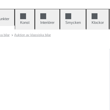
unkter
Konst
Interiörer
Smycken
Klockor
a bilar
Auktion av klassiska bilar