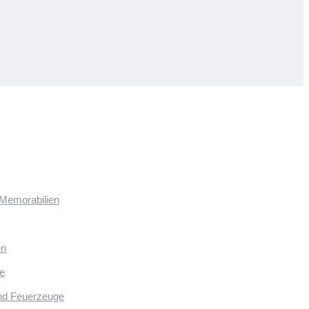
 Memorabilien
en
e
und Feuerzeuge