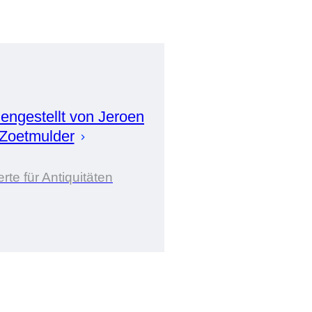
ngestellt von
Jeroen
Zoetmulder
rte für Antiquitäten