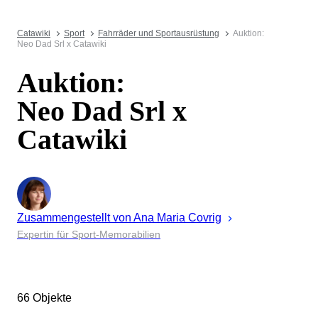
Catawiki
Sport
Fahrräder und Sportausrüstung
Auktion:
Neo Dad Srl x Catawiki
Auktion:
Neo Dad Srl x
Catawiki
Zusammengestellt von
Ana Maria
Covrig
Expertin für Sport-Memorabilien
66 Objekte