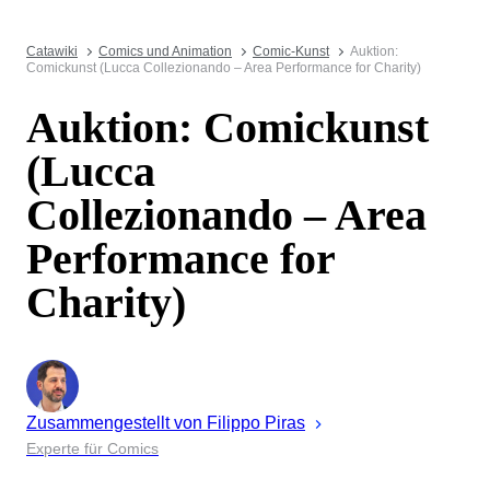
Catawiki
Comics und Animation
Comic-Kunst
Auktion:
Comickunst (Lucca Collezionando – Area Performance for Charity)
Auktion: Comickunst
(Lucca
Collezionando – Area
Performance for
Charity)
Zusammengestellt von
Filippo
Piras
Experte für Comics