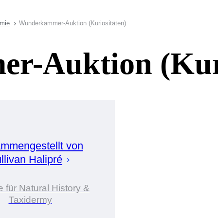
rmie
Wunderkammer-Auktion (Kuriositäten)
-Auktion (Kuri
mmengestellt von
llivan
Halipré
 für Natural History &
Taxidermy