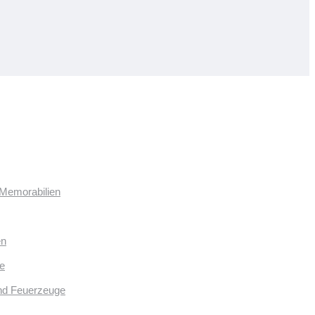
 Memorabilien
en
e
und Feuerzeuge