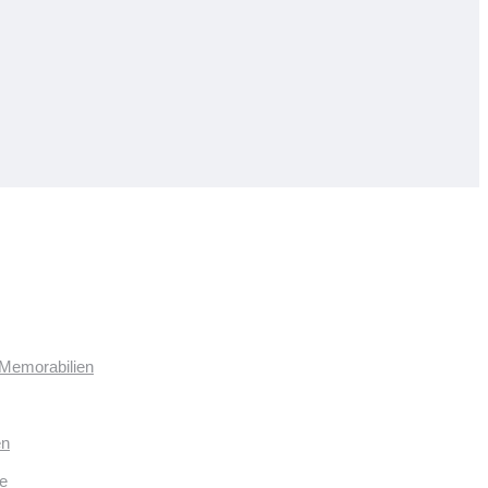
 Memorabilien
en
e