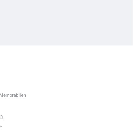
 Memorabilien
en
e