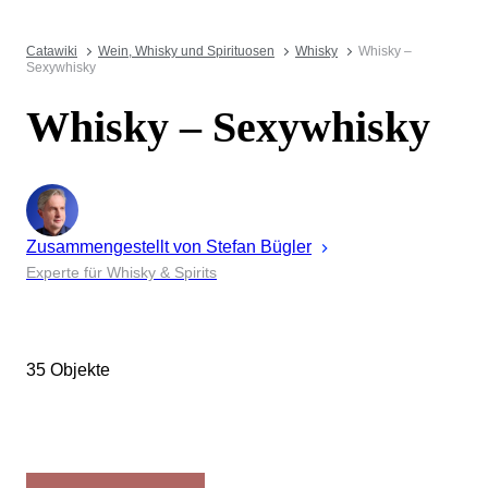
Catawiki
Wein, Whisky und Spirituosen
Whisky
Whisky –
Sexywhisky
Whisky – Sexywhisky
Zusammengestellt von
Stefan
Bügler
Experte für Whisky & Spirits
35 Objekte