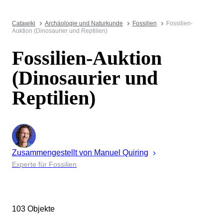
Catawiki
Archäologie und Naturkunde
Fossilien
Fossilien-
Auktion (Dinosaurier und Reptilien)
Fossilien-Auktion
(Dinosaurier und
Reptilien)
Zusammengestellt von
Manuel
Quiring
Experte für Fossilien
103 Objekte