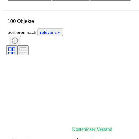
Abmessungen
Marke
Größe
Objekt
Material
100 Objekte
Zustand
Farbe
Epoche
Accessoires enthalten
Muster
Sortieren nach
relevanz
Modell
Kostenloser Versand