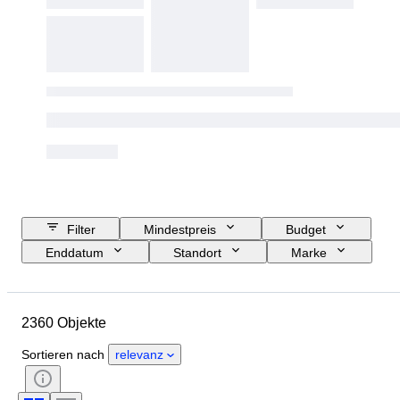
Filter
Mindestpreis
Budget
Enddatum
Standort
Marke
Objekt
Herkunftsland
Material
Zustand
Zubehör
2360 Objekte
Periode
Stil
Unterschrift
Sprache
Farbe
Uhrwerk
Sortieren nach
relevanz
Schlagend
Original/Nachbau
Uhren-Typ
Energiereserve