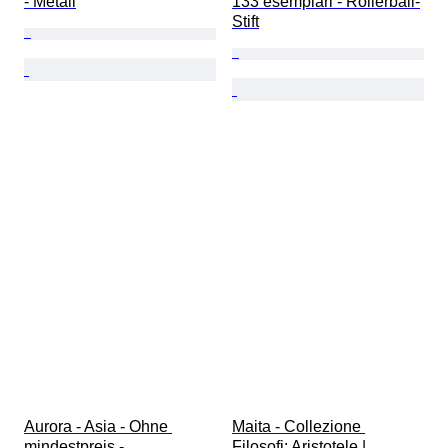
- Metall
133 esemplari - Rollerball-
Stift
Aurora - Asia - Ohne 
Maita - Collezione 
mindestpreis - 
Filosofi: Aristotele | 