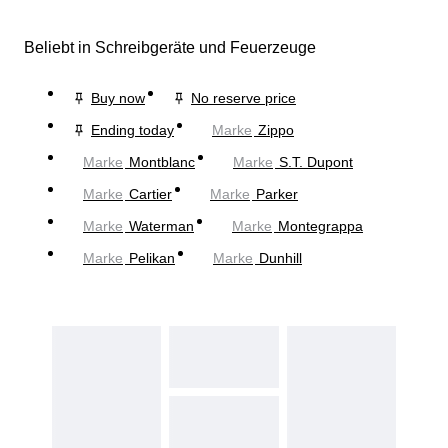
Beliebt in Schreibgeräte und Feuerzeuge
Buy now
No reserve price
Ending today
Marke
Zippo
Marke
Montblanc
Marke
S.T. Dupont
Marke
Cartier
Marke
Parker
Marke
Waterman
Marke
Montegrappa
Marke
Pelikan
Marke
Dunhill