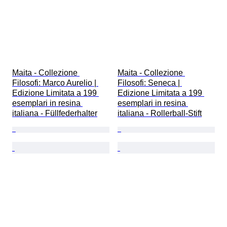
Maita - Collezione 
Maita - Collezione 
Filosofi: Marco Aurelio | 
Filosofi: Seneca | 
Edizione Limitata a 199 
Edizione Limitata a 199 
esemplari in resina 
esemplari in resina 
italiana - Füllfederhalter
italiana - Rollerball-Stift