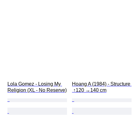
Lola Gomez - Losing My 
Hoang A (1984) - Structure 
Religion (XL - No Reserve)
 ↑120 →140 cm