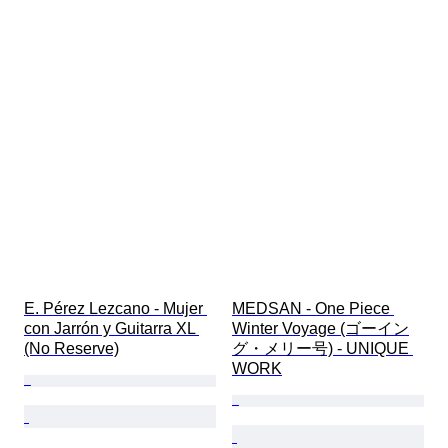
E. Pérez Lezcano - Mujer 
MEDSAN - One Piece 
con Jarrón y Guitarra XL 
Winter Voyage (ゴーイン
(No Reserve)
グ・メリー号) - UNIQUE 
WORK