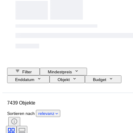
Filter
Mindestpreis
Enddatum
Objekt
Budget
Größe
Stil
Technik
Künstler
Standort
Thema
7439 Objekte
Periode
Unterschrift
Farbe
Verkauft von
Auflage
Sortieren nach
relevanz