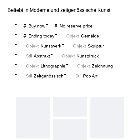
Beliebt in Moderne und zeitgenössische Kunst
Buy now
No reserve price
Ending today
Objekt
Gemälde
Objekt
Kunstwerk
Objekt
Skulptur
Stil
Abstrakt
Objekt
Kunstdruck
Objekt
Lithographie
Objekt
Zeichnung
Stil
Zeitgenössisch
Stil
Pop Art