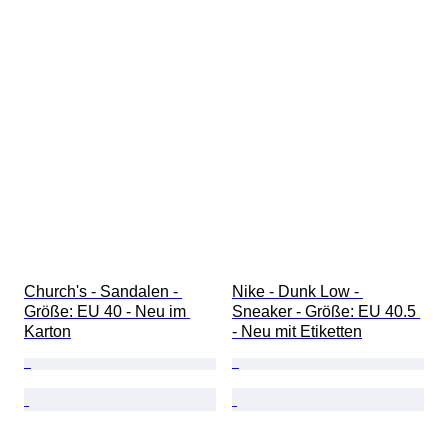
Church's - Sandalen - 
Nike - Dunk Low - 
Größe: EU 40 - Neu im 
Sneaker - Größe: EU 40.5 
Karton
- Neu mit Etiketten