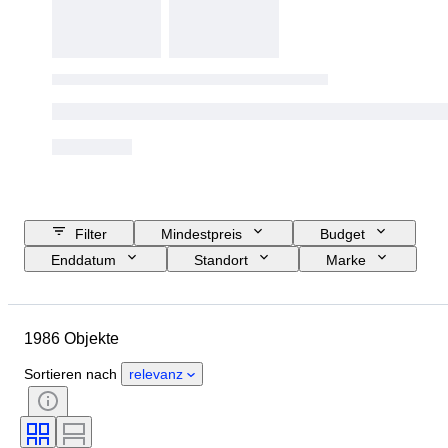
Filter
Mindestpreis
Budget
Enddatum
Standort
Marke
Schuhgröße
Objekt
Herkunftsland
Material
1986 Objekte
Geschlecht
Zustand
Unterschrift
Farbe
Epoche
Sortieren nach
relevanz
Accessoires enthalten
Muster
Modell