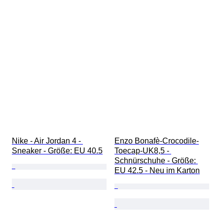
Nike - Air Jordan 4 - 
Enzo Bonafè-Crocodile-
Sneaker - Größe: EU 40.5
Toecap-UK8,5 - 
Schnürschuhe - Größe: 
EU 42.5 - Neu im Karton