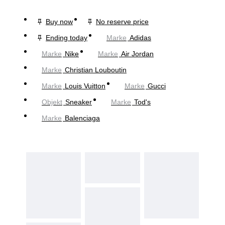
Buy now
No reserve price
Ending today
Marke
Adidas
Marke
Nike
Marke
Air Jordan
Marke
Christian Louboutin
Marke
Louis Vuitton
Marke
Gucci
Objekt
Sneaker
Marke
Tod's
Marke
Balenciaga