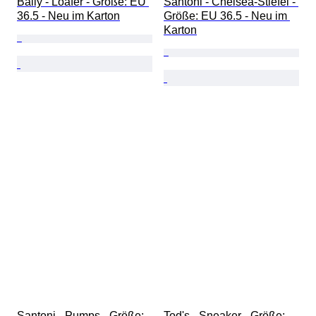
Bally - Loafer - Größe: EU 
Santoni - Chelsea-Stiefel - 
36.5 - Neu im Karton
Größe: EU 36.5 - Neu im 
Karton
Santoni - Pumps - Größe: 
Tod's - Sneaker - Größe: 