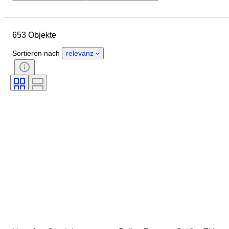
Budget
Standort
Marke
Schuhgröße
Objekt
653 Objekte
Herkunftsland
Material
Geschlecht
Zustand
Farbe
Sortieren nach
relevanz
Epoche
Accessoires enthalten
Muster