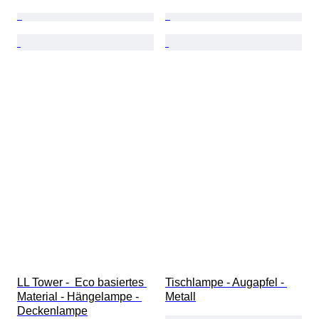
LL Tower -  Eco basiertes 
Tischlampe - Augapfel - 
Material - Hängelampe - 
Metall
Deckenlampe