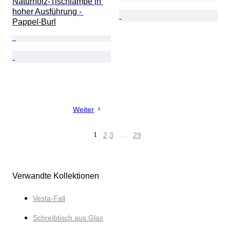
Naturholz-Tischlampe in 
hoher Ausführung - 
Pappel-Burl
Weiter
1
2
3
…
29
Verwandte Kollektionen
Vesta-Fall
Schreibtisch aus Glas