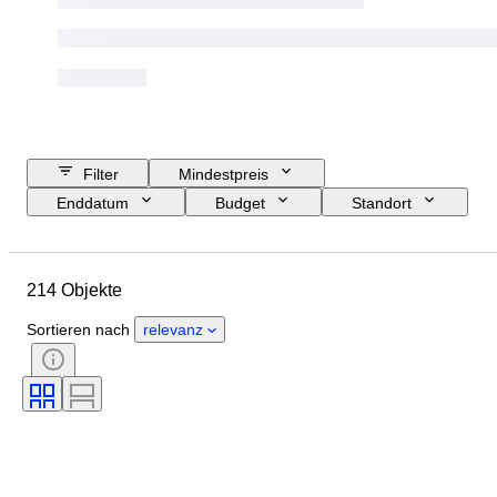
Filter
Mindestpreis
Enddatum
Budget
Standort
Größe
Abmessungen
Objekt
Herkunftsland
214 Objekte
Material
Geschlecht
Zustand
Periode
Edelstein
Sortieren nach
relevanz
Zertifikat
Stil
Technik
Unterschrift
Auflage
Farbe
Original/Nachbau
Angegebene Größe
Kultur
Accessoires enthalten
Verkauft von
Indigener Name des Objekts
Epoche